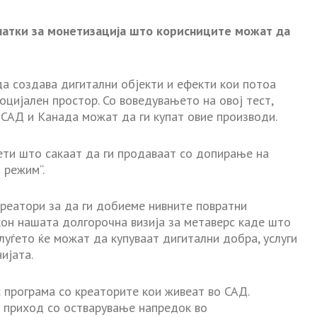
латки за монетизација што корисниците можат да
да создава дигитални објекти и ефекти кои потоа
оцијален простор. Со воведувањето на овој тест,
 САД и Канада можат да ги купат овие производи.
ти што сакаат да ги продаваат со допирање на
 режим“.
креатори за да ги добиеме нивните повратни
кон нашата долгорочна визија за метаверс каде што
луѓето ќе можат да купуваат дигитални добра, услуги
ијата.
 програма со креаторите кои живеат во САД.
 приход со остварување напредок во