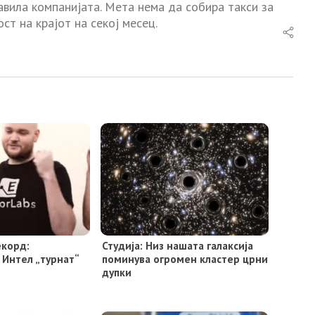
авила компанијата. Мета нема да собира такси за
ст на крајот на секој месец.
екорд:
Студија: Низ нашата галаксија
 Интел „турнат“
поминува огромен кластер црни
дупки