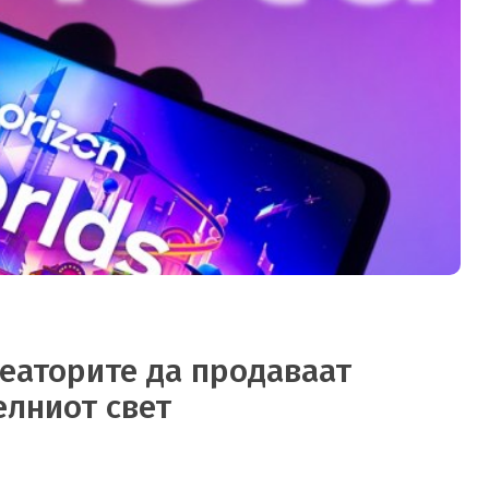
еаторите да продаваат
елниот свет