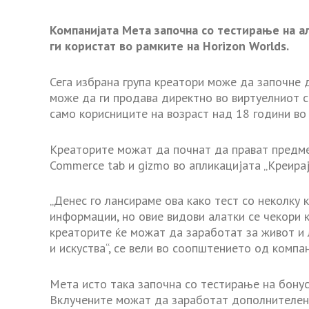
Компанијата Мета започна со тестирање на а
ги користат во рамките на Horizon Worlds.
Сега избрана група креатори може да започне 
може да ги продава директно во виртуелниот с
само корисниците на возраст над 18 години во
Креаторите можат да почнат да прават предме
Commerce tab и gizmo во апликацијата „Креирај
„Денес го лансираме ова како тест со неколку 
информации, но овие видови алатки се чекори 
креаторите ќе можат да заработат за живот и 
и искуства“, се вели во соопштението од компан
Мета исто така започна со тестирање на бонус
Вклучените можат да заработат дополнителен