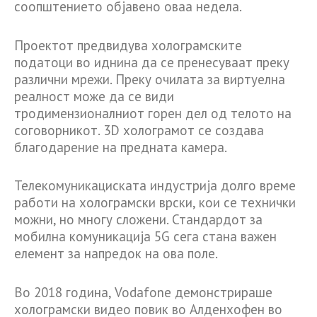
соопштението објавено оваа недела.
Проектот предвидува холограмските
податоци во иднина да се пренесуваат преку
различни мрежи. Преку очилата за виртуелна
реалност може да се види
тродимензионалниот горен дел од телото на
соговорникот. 3D холограмот се создава
благодарение на предната камера.
Телекомуникациската индустрија долго време
работи на холограмски врски, кои се технички
можни, но многу сложени. Стандардот за
мобилна комуникација 5G сега стана важен
елемент за напредок на ова поле.
Во 2018 година, Vodafone демонстрираше
холограмски видео повик во Алденхофен во