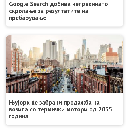
Google Search добива непрекинато
скролање за резултатите на
пребарување
Њујорк ќе забрани продажба на
возила со термички мотори од 2035
година