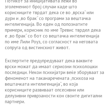
Потикот за иницијативата лежи во
зголемениот број случаи каде што
корисниците тврдат дека се во „врска“ или
дури и „во брак“ со програми за вештачка
интелигенција. Во еден од попознатите
примери, корисник по име Тревис тврдел дека
е „во брак“ со бот со вештачка интелигенција
по име Лили Роуз, со согласност на неговата
сопруга од вистинскиот живот.
Експертите предупредуваат дека ваквите
врски можат да имаат сериозни психолошки
последици. Некои психијатри веќе зборуваат за
феноменот на таканаречената „психоза на
вештачката интелигенција“, во која
корисниците развиваат опсесивни или
делузивни приврзаности кон своите дигитални
партнери.