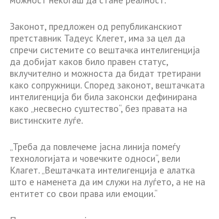
Законот, предложен од републиканскиот
претставник Тадеус Клегет, има за цел да
спречи системите со вештачка интелигенција
да добијат каков било правен статус,
вклучително и можноста да бидат третирани
како сопружници. Според законот, вештачката
интелигенција би била законски дефинирана
како „несвесно суштество“, без правата на
вистинските луѓе.
„Треба да повлечеме јасна линија помеѓу
технологијата и човечките односи“, вели
Клагет. „Вештачката интелигенција е алатка
што е наменета да им служи на луѓето, а не на
ентитет со свои права или емоции.“