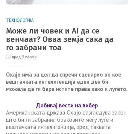
ТЕХНОЛОГИЈА
Може ли човек и AI да се
венчаат? Оваа земја сака да
го забрани тоа
пред 9 месеци
Охајо има за цел да спречи сценарио во кое
вештачката интелигенција еден ден би
можела да ги бара истите права како и луѓето.
Добивај вести на вибер
Американската држава Охајо разгледува закон
што би ги забранил браковите меѓу луѓе и
вештачката интелигенција, пред таквата
можност некогаш да стане реалност.