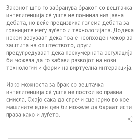
Законот што го забранува бракот со вештачка
интелигенција сè уште не поминал низ јавна
дебата, но веќе предизвика голема дебата за
границите меѓу луѓето и технологијата. Додека
некои веруваат дека тоа е неопходен чекор за
заштита на општеството, други
предупредуваат дека прекумерната регулација
би можела да го забави развојот на нови
технологии и форми на виртуелна интеракција.
Иако можноста за брак со вештачка
интелигенција сè уште не постои во правна
смисла, Охајо сака да спречи сценарио во кое
машините еден ден би можеле да бараат исти
права како и луѓето.