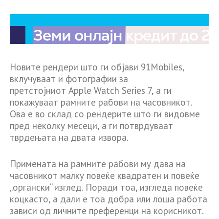
Новите рендери што ги објави 91Mobiles,
вклучуваат и фотографии за
претстојниот Apple Watch Series 7, а ги
покажуваат рамните рабови на часовникот.
Ова е во склад со рендерите што ги видовме
пред неколку месеци, а ги потврдуваат
тврдењата на двата извора.
Примената на рамните рабови му дава на
часовникот малку повеќе квадратен и повеќе
„органски“ изглед. Поради тоа, изгледа повеќе
коцкасто, а дали е тоа добра или лоша работа
зависи од личните преференци на корисникот.