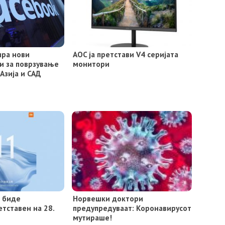
ира нови
AOC ја претстави V4 серијата
и за поврзување
монитори
 Азија и САД
е биде
Норвешки доктори
тставен на 28.
предупредуваат: Коронавирусот
мутираше!