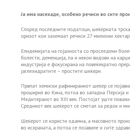
Ја има насекаде, особено речиси во сите про
Според последните податоци, шеќерната трска 
оризот кои заземаат речиси 27 милиони хектар
Епидемијата на гојазноста со проследени боле
болести, деменција, па и некои видови на карц
индустрија е фокусирана на повеќекратно прер
јаглехидратите – простите шеќери.
Првпат хемиски рафинираниот шеќер се појавил
проширил во Кина, потоа во западна Персија и 
Медитеранот во XIII век. Постојат уште поважн
Средниот век шеќерот се сметал за редок и мно
Шеќерот се користи одамна, а масовното прои
во исхраната, а потоа се појавиле и сите здра