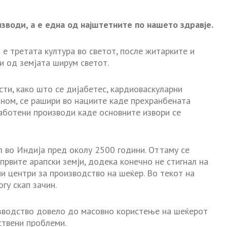
изводи, а е една од најштетните по нашето здравје.
е третата култура во светот, после житарките и
и од земјата ширум светот.
сти, како што се дијабетес, кардиоваскуларни
ином, се рашири во нациите каде прехранбената
аботени производи каде основните извори се
 во Индија пред околу 2500 години. Оттаму се
првите арапски земји, додека конечно не стигнал на
и центри за производство на шеќер. Во текот на
гу скап зачин.
зводство довело до масовно користење на шеќерот
вствени проблеми.