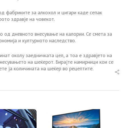
д фабриките за алкохол и цигари каде сепак
ото здравје на човекот.
 од дневното внесување на калории. Се смета за
ономија и културното наследство.
инат околу заедничката цел, а тоа е здравјето на
внесувањето на шеќерот. Бирајте намирници кои се
ете ја количината на шеќер во рецептите.