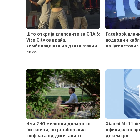
Што открија клиповите за GTA 6:
Facebook план
Vice City се враќа,
подводни кабл
комбинацијата на двата главни
на Југоисточна
лика…
Има 240 милиони долари во
Xiaomi Mi 11 ќ
биткоини, но ја заборавил
официјално пре
шифрата од дигитаниот
декември