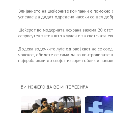
Влијанието на шеќерните компании е помоќно о
успеале да дадат одредени насоки со цел добр
Шеќерот во модерната исхрана зазема 20 отсто
сеприсутен затоа што клучен е за светската ек
Додека водечките луѓе од овој свет не се соед
човекот, обидете се сами да го контролирате 
најприближни до својот изворен облик и намал
БИ МОЖЕЛО ДА ВЕ ИНТЕРЕСИРА