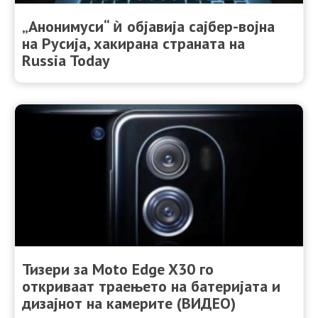
„Анонимуси“ ѝ објавија сајбер-војна
на Русија, хакирана страната на
Russia Today
Тизери за Moto Edge X30 го
откриваат траењето на батеријата и
дизајнот на камерите (ВИДЕО)