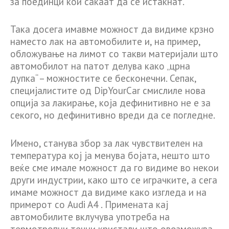
за поединци кои сакаат да се истакнат.
Така досега имавме можност да видиме крзно
наместо лак на автомобилите и, на пример,
обложување на лимот со такви материјали што
автомобилот на патот делува како „црна
дупка“ – можностите се бесконечни. Сепак,
специјалистите од DipYourCar смислиле нова
опција за лакирање, која дефинитивно не е за
секого, но дефинитивно вреди да се погледне.
Имено, станува збор за лак чувствителен на
температура кој ја менува бојата, нешто што
веќе сме имале можност да го видиме во некои
други индустрии, како што се играчките, а сега
имаме можност да видиме како изгледа и на
примерот со Audi A4 . Примената кај
автомобилите вклучува употреба на
термотропни течни кристали што овозможува