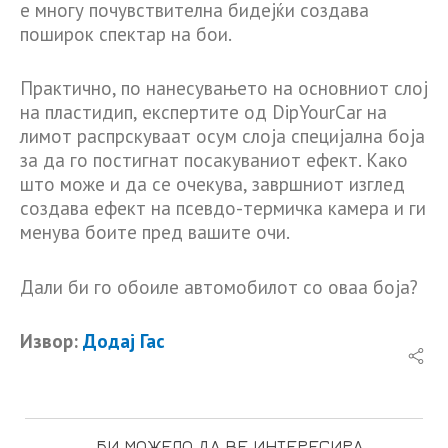
е многу почувствителна бидејќи создава
поширок спектар на бои.
Практично, по нанесувањето на основниот слој
на пластидип, експертите од DipYourCar на
лимот распрскуваат осум слоја специјална боја
за да го постигнат посакуваниот ефект. Како
што може и да се очекува, завршниот изглед
создава ефект на псевдо-термичка камера и ги
менува боите пред вашите очи.
Дали би го обоиле автомобилот со оваа боја?
Извор:
Додај Гас
БИ МОЖЕЛО ДА ВЕ ИНТЕРЕСИРА