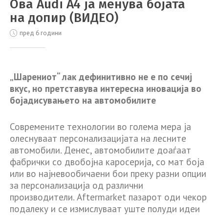
Ова Audi A4 ја менува бојата
на допир (ВИДЕО)
пред 6 години
„Шарениот“ лак дефинитивно не е по сечиј
вкус, но претставува интересна иновација во
бојадисувањето на автомобилите
Современите технологии во голема мера ја
олеснуваат персонализацијата на лесните
автомобили. Денес, автомобилите доаѓаат
фабрички со двобојна каросерија, со мат боја
или во најневообичаени бои преку разни опции
за персонализација од различни
производители. Aftermarket пазарот оди чекор
подалеку и се измислуваат уште полуди идеи