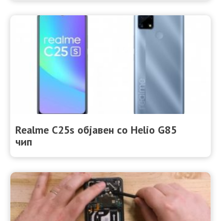
Realme C25s објавен со Helio G85
чип