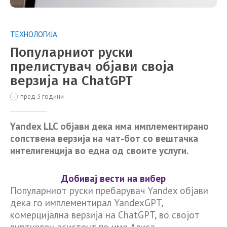
ТЕХНОЛОГИЈА
Популарниот руски
прелистувач објави своја
верзија на ChatGPT
пред 3 години
Yandex LLC објави дека има имплементирано
сопствена верзија на чат-бот со вештачка
интелигенција во една од своите услуги.
Добивај вести на вибер
Популарниот руски пребарувач Yandex објави
дека го имплементирал YandexGPT,
комерцијална верзија на ChatGPT, во својот
виртуелен асистент по име Алиса.