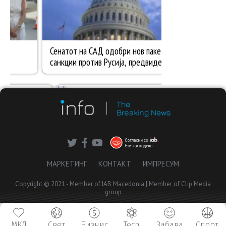
МАРКЕТИНГ
КОНТАКТ
ИМПРЕСУМ
Copyright © 2021 - Member of IAB Macedonia | Member of Clip Media
group
МКД
Свет
Бизнис
Tech
Забава
Спорт