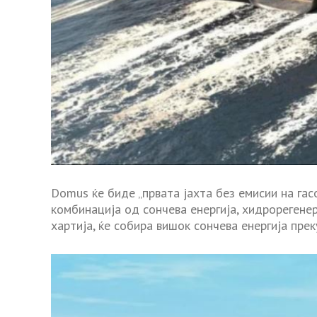
Domus ќе биде „првата јахта без емисии на гасо
комбинација од сончева енергија, хидрорегенер
хартија, ќе собира вишок сончева енергија прек