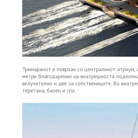
Тримаранот е поврзан со централниот атриум, 
метри благодарение на внатрешноста поделена
вклучително и две за сопствениците. Во внатре
теретана, базен и спа.