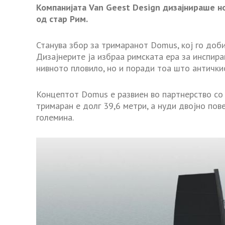
Компанијата Van Geest Design дизајнираше н
од стар Рим.
Станува збор за тримаранот Domus, кој го доби
Дизајнерите ја избраа римската ера за инспир
нивното пловило, но и поради тоа што антички
Концептот Domus е развиен во партнерство со 
тримаран е долг 39,6 метри, а нуди двојно по
големина.