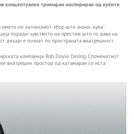
ов концептуален тримаран инспириран од куќите
 името по латинскиот збор што значи „куќа“.
ација поради чувството на престиж што го дава на
от дизајн е познат по пространата внатрешност.
ирската компанија Rob Doyle Desing. Споменатиот
веќе внатрешен простор од катамаран со иста