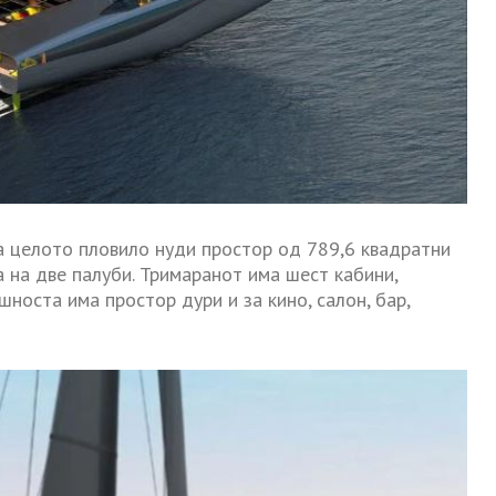
а целото пловило нуди простор од 789,6 квадратни
 на две палуби. Тримаранот има шест кабини,
шноста има простор дури и за кино, салон, бар,