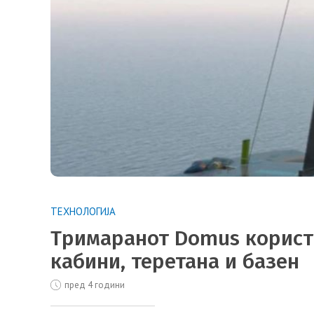
ТЕХНОЛОГИЈА
Тримаранот Domus користи
кабини, теретана и базен
пред 4 години