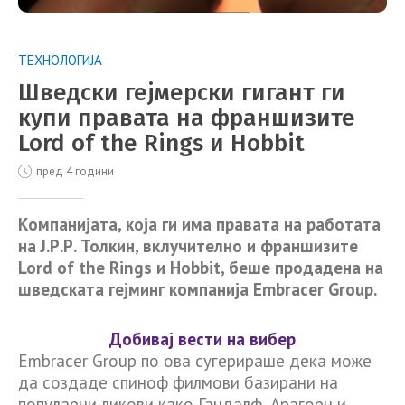
ТЕХНОЛОГИЈА
Шведски гејмерски гигант ги
купи правата на франшизите
Lord of the Rings и Hobbit
пред 4 години
Компанијата, која ги има правата на работата
на Ј.Р.Р. Толкин, вклучително и франшизите
Lord of the Rings и Hobbit, беше продадена на
шведската гејминг компанија Embracer Group.
Добивај вести на вибер
Embracer Group по ова сугерираше дека може
да создаде спиноф филмови базирани на
популарни ликови како Гандалф, Арагорн и