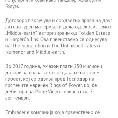
Голум.
Договорот вклучува и соодветни права на друг
литературен материјал и дела од екосистемот
„Middle-earth“, авторизирани од Tolkien Estate
и HarperCollins. Ова првенствено се однесува
на The Silmarillion и The Unfinished Tales of
Numenor and Middle-earth.
Во 2017 година, Амазон плати 250 милиони
долари за правата за создавање на голем
проект, кој се одвива пред Господар на
прстените наречен Rings of Power, кој ќе
дебитира на Prime Video сервисот на 2
септември.
Embracer е компанија која првенствено се