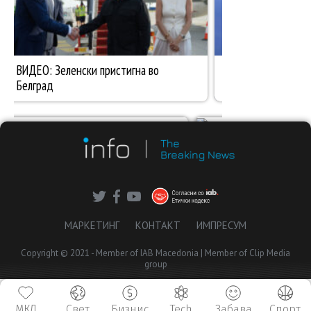
МАРКЕТИНГ
КОНТАКТ
ИМПРЕСУМ
Copyright © 2021 - Member of IAB Macedonia | Member of Clip Media
group
МКД
Свет
Бизнис
Tech
Забава
Спорт