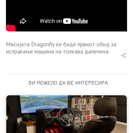
Мисијата Dragonfly ќе биде првиот обид за
испраќање машина на толкава далечина.
БИ МОЖЕЛО ДА ВЕ ИНТЕРЕСИРА