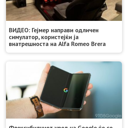
ВИДЕО: Гејмер направи одличен
симулатор, користејќи ја
внатрешноста на Alfa Romeo Brera
Флексибилниот уред на Google ќе се