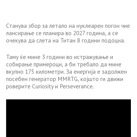
Станува збор за летало на нуклеарен погон чие
лансирање се планира во 2027 година, а се
очекува да слета на Титан 8 години подоцна.
Таму ќе мине 3 години во истражување и
собирање примероци, а би требало да мине
вкупно 175 километри. За енергија е задолжен
посебен генератор MMRTG, којшто ги движи
роверите Curiosity и Perseverance.