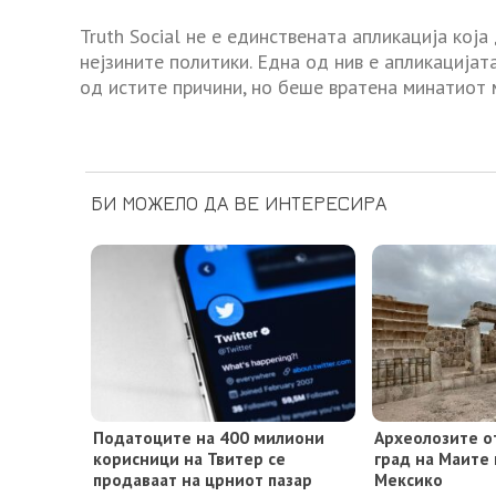
Truth Social не е единствената апликација кој
нејзините политики. Една од нив е апликацијата
од истите причини, но беше вратена минатиот 
БИ МОЖЕЛО ДА ВЕ ИНТЕРЕСИРА
Податоците на 400 милиони
Археолозите о
корисници на Твитер се
град на Маите
продаваат на црниот пазар
Мексико