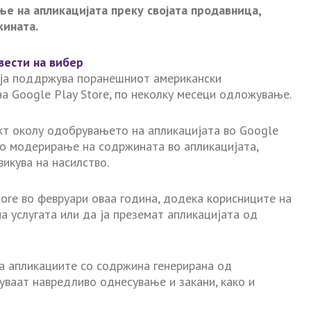
е на апликацијата преку својата продавница,
ината.
вести на вибер
гу ја поддржува поранешниот американски
на Google Play Store, по неколку месеци одложување.
икт околу одобрувањето на апликацијата во Google
со модерирање на содржината во апликацијата,
икува на насилство.
Store во февруари оваа година, додека корисниците на
на услугата или да ја преземат апликацијата од
ра апликациите со содржина генерирана од
уваат навредливо однесување и закани, како и