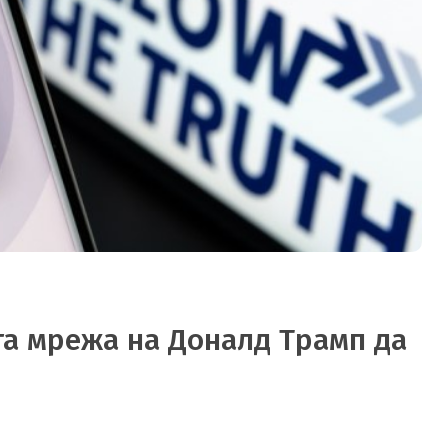
та мрежа на Доналд Трамп да