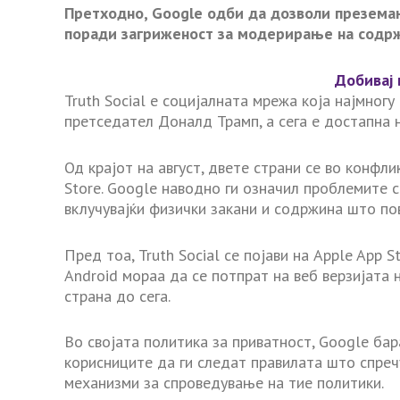
Претходно, Google одби да дозволи преземањ
поради загриженост за модерирање на содрж
Добивај 
Truth Social е социјалната мрежа која најмно
претседател Доналд Трамп, а сега е достапна 
Од крајот на август, двете страни се во конфл
Store. Google наводно ги означил проблемите 
вклучувајќи физички закани и содржина што пов
Пред тоа, Truth Social се појави на Apple App 
Android мораа да се потпрат на веб верзијата 
страна до сега.
Во својата политика за приватност, Google ба
корисниците да ги следат правилата што спреч
механизми за спроведување на тие политики.