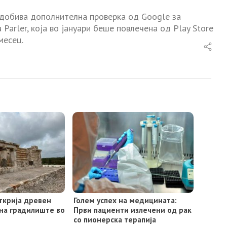
а добива дополнителна проверка од Google за
 Parler, која во јануари беше повлечена од Play Store
месец.
ткрија древен
Голем успех на медицината:
 на градилиште во
Први пациенти излечени од рак
со пионерска терапија