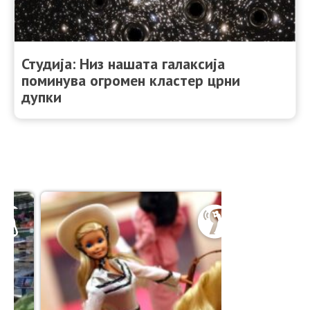
Студија: Низ нашата галаксија
поминува огромен кластер црни
дупки