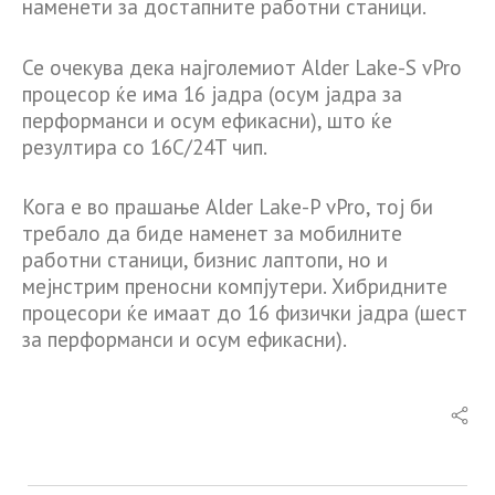
наменети за достапните работни станици.
Се очекува дека најголемиот Alder Lake-S vPro
процесор ќе има 16 јадра (осум јадра за
перформанси и осум ефикасни), што ќе
резултира со 16C/24T чип.
Кога е во прашање Alder Lake-P vPro, тој би
требало да биде наменет за мобилните
работни станици, бизнис лаптопи, но и
мејнстрим преносни компјутери. Хибридните
процесори ќе имаат до 16 физички јадра (шест
за перформанси и осум ефикасни).