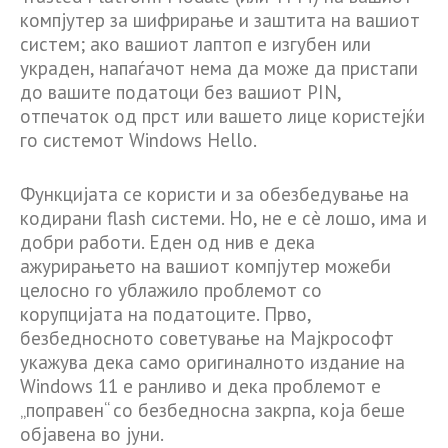
компјутер за шифрирање и заштита на вашиот
систем; ако вашиот лаптоп е изгубен или
украден, напаѓачот нема да може да пристапи
до вашите податоци без вашиот PIN,
отпечаток од прст или вашето лице користејќи
го системот Windows Hello.
Функцијата се користи и за обезбедување на
кодирани flash системи. Но, не е сè лошо, има и
добри работи. Еден од нив е дека
ажурирањето на вашиот компјутер можеби
целосно го ублажило проблемот со
корупцијата на податоците. Прво,
безбедносното советување на Мајкрософт
укажува дека само оригиналното издание на
Windows 11 е ранливо и дека проблемот е
„поправен“ со безбедносна закрпа, која беше
објавена во јуни.