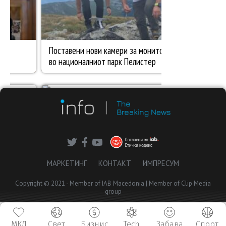
МАРКЕТИНГ
КОНТАКТ
ИМПРЕСУМ
Copyright © 2021 - Member of IAB Macedonia | Member of Clip Media
group
МКД
Свет
Бизнис
Tech
Забава
Спорт