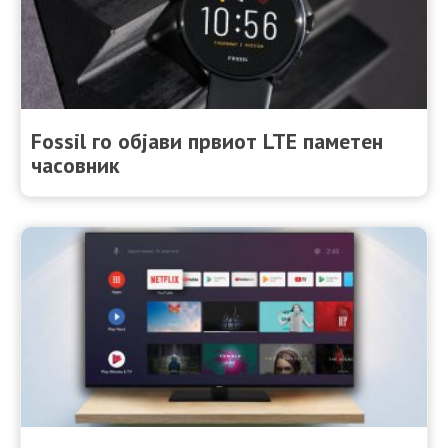
Fossil го објави првиот LTE паметен
часовник