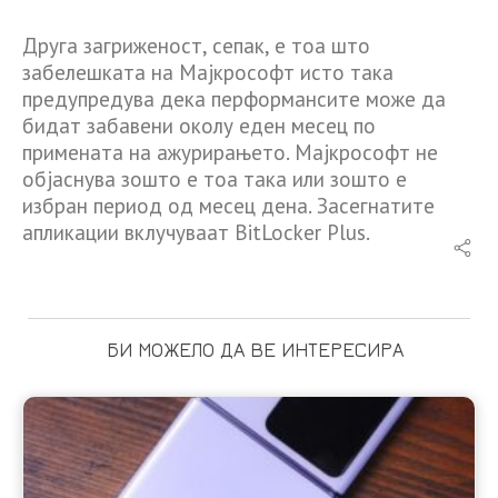
Друга загриженост, сепак, е тоа што
забелешката на Мајкрософт исто така
предупредува дека перформансите може да
бидат забавени околу еден месец по
примената на ажурирањето. Мајкрософт не
објаснува зошто е тоа така или зошто е
избран период од месец дена. Засегнатите
апликации вклучуваат BitLocker Plus.
БИ МОЖЕЛО ДА ВЕ ИНТЕРЕСИРА