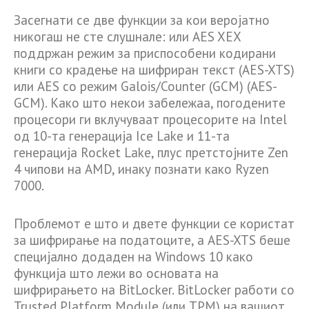
Засегнати се две функции за кои веројатно
никогаш не сте слушнале: или AES XEX
поддржан режим за приспособени кодирани
книги со крадење на шифриран текст (AES-XTS)
или AES со режим Galois/Counter (GCM) (AES-
GCM). Како што некои забележаа, погодените
процесори ги вклучуваат процесорите на Intel
од 10-та генерација Ice Lake и 11-та
генерација Rocket Lake, плус претстојните Zen
4 чипови на AMD, инаку познати како Ryzen
7000.
Проблемот е што и двете функции се користат
за шифрирање на податоците, а AES-XTS беше
специјално додаден на Windows 10 како
функција што лежи во основата на
шифрирањето на BitLocker. BitLocker работи со
Trusted Platform Module (или TPM) на вашиот