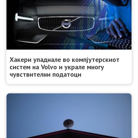
Хакери упаднале во компјутерскиот
систем на Volvo и украле многу
чувствителни податоци