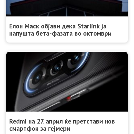
Елон Маск објави дека Starlink ја
напушта бета-фазата во октомври
Redmi на 27. април ќе претстави нов
смартфон за гејмери