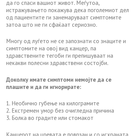
да го спаси вашиот живот. Меѓутоа,
истражувањето покажува дека поголемиот дел
од пациентите ги занемаруваат симптомите
затоа што не ги сфаќаат сериозно.
Многу од луѓето не се запознати со знаците и
симптомите на овој вид канцер, па
здравствените тегоби ги препишуваат на
некакви полесни здравствени состојби.
Доколку имате симптоми немојте да се
плашите и да ги игнорирате:
1. Необично губење на килограмите
2. Екстремен умор без очигледна причина
3. Болка во градите или стомакот
Канцерот на цревата е поврзан и со исхраната,