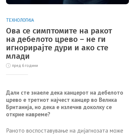
ТЕХНОЛОГИЈА
Oва се симптомите на ракот
на дебелото црево – не ги
игнорирајте дури и ако сте
млади
пред 6 години
Дали сте знаеле дека канцерот на дебелото
црево е третиот најчест канцер во Велика
Британија, но дека е излечив доколку се
открие навреме?
Раното воспоставување на дијагнозата може