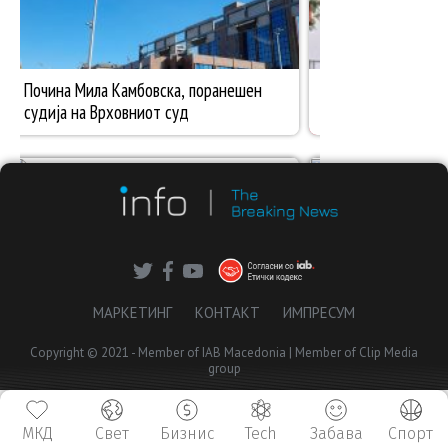
МАРКЕТИНГ
КОНТАКТ
ИМПРЕСУМ
Copyright © 2021 - Member of IAB Macedonia | Member of Clip Media
group
МКД
Свет
Бизнис
Tech
Забава
Спорт