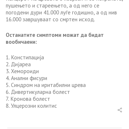
пушењето и стареењето, а од него се
погодени дури 41.000 луѓе годишно, а од нив
16.000 завршуваат со смртен исход.
Останатите симптоми можат да бидат
вообичаени:
1. Констипација
2. Дијареа
3. Хемороиди
4. Анални фисури
5. Синдром на иритабилни црева
6. Дивертикуларна болест
7. Кронова болест
8. Улцерозни колитис