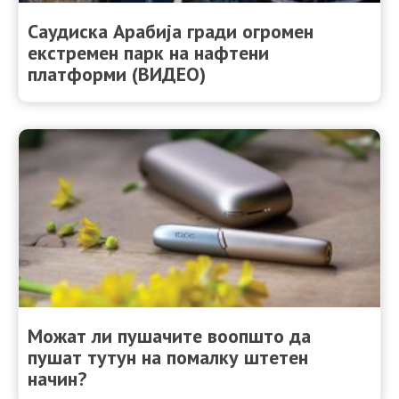
Саудиска Арабија гради огромен
екстремен парк на нафтени
платформи (ВИДЕО)
Можат ли пушачите воопшто да
пушат тутун на помалку штетен
начин?