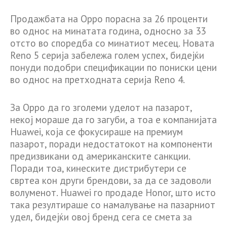
Продажбата на Oppo порасна за 26 проценти
во однос на минатата година, односно за 33
отсто во споредба со минатиот месец. Новата
Reno 5 серија забележа голем успех, бидејќи
понуди подобри спецификации по пониски цени
во однос на претходната серија Reno 4.
За Oppo да го зголеми уделот на пазарот,
некој мораше да го загуби, а тоа е компанијата
Huawei, која се фокусираше на премиум
пазарот, поради недостатокот на компоненти
предизвикани од американските санкции.
Поради тоа, кинеските дистрибутери се
свртеа кон други брендови, за да се задоволи
волуменот. Huawei го продаде Honor, што исто
така резултираше со намалување на пазарниот
удел, бидејќи овој бренд сега се смета за