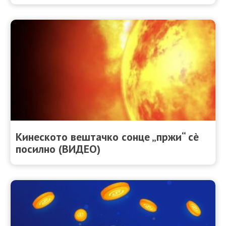
Кинеското вештачко сонце „пржи“ сè
посилно (ВИДЕО)