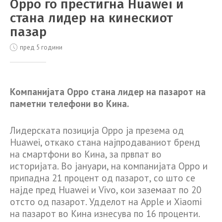
Oppo го престигна Huawei и
стана лидер на кинескиот
пазар
пред 5 години
Компанијата Oppo стана лидер на пазарот на
паметни телефони во Кина.
Лидерската позиција Oppo ја презема од
Huawei, откако стана најпродаваниот бренд
на смартфони во Кина, за првпат во
историјата. Во јануари, на компанијата Oppo и
припадна 21 процент од пазарот, со што се
најде пред Huawei и Vivo, кои заземаат по 20
отсто од пазарот. Удделот на Apple и Xiaomi
на пазарот во Кина изнесува по 16 проценти.