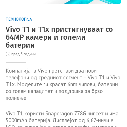
ТЕХНОЛОГИЈА
Vivo T1 и T1x пристигнуваат со
64MP камери и големи
батерии
пред 5 години
Компанијата Vivo претстави два нови
телефони од средниот сегмент – Vivo T1 и Vivo
T1x. Моделите ги красат 6nm чипови, батерии
со голем капацитет и поддршка за брзо
полнење.
Vivo T1 користи Snapdragon 778G чипсет и има
5000mAh батерија. Дисплејот од 6,67-инчи е
LCD, со punch-hole отвор за селфи камерата и