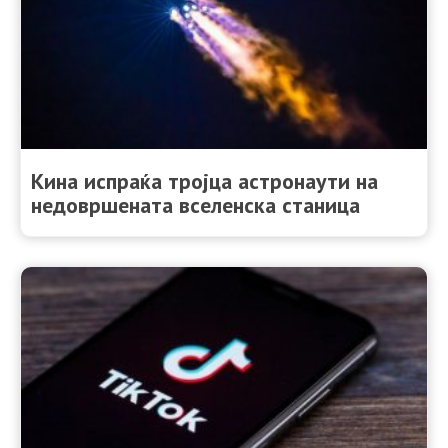
Кина испраќа тројца астронаути на
недовршената вселенска станица