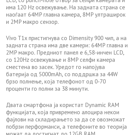
има 120 Hz освежување. На задната страна се
наоѓаат 64MP главна камера, 8MP ултраширок
и 2MP макро сензор.
Vivo T1x пристигнува со Dimensity 900 чип, а на
задната страна има две камери: 64MP главна и
2MP макро. Предниот панел е 6,58-инчен LCD,
со 120Hz освежување и 8MP селфи камера
сместена во засек. Уредот го напојува
батерија од 5000mAh, со поддршка за 44W
брзо полнење, која телефонот од 0-70
проценти го полни за 38 минути.
Двата смартфона ја користат Dynamic RAM
функцијата, која привремено алоцира некои
фајлови на складирањето за да се овозможат
побрзи перформанси, а телефоните во теорија
можат да достигнат до 12GB RAM.