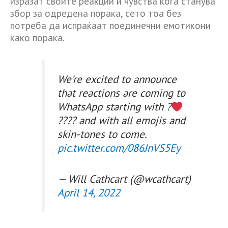
изразат своите реакции и чувства кога станува
збор за одредена порака, сето тоа без
потреба да испраќаат поединечни емотикони
како порака.
We’re excited to announce
that reactions are coming to
WhatsApp starting with ?
???? and with all emojis and
skin-tones to come.
pic.twitter.com/086JnVS5Ey
— Will Cathcart (@wcathcart)
April 14, 2022