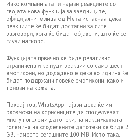
Иако компанијата ги најави реакциите со
својата нова функција за заедниците,
официјалните лица од Мета истакнаа дека
реакциите ќе бидат достапни за сите
разговори, кога ќе бидат објавени, што ќе се
случи наскоро.
Функцијата првично ќе биде релативно
ограничена и ќе нуди реакции со само шест
емотикони, но додадено е дека во иднина ќе
бидат поддржани повеќе емотикони, како и
тонови на кожата.
Покрај тоа, WhatsApp најави дека ќе им
овозможи на корисниците да споделуваат
многу поголеми датотеки, па максималната
големина на споделените датотеки ќе биде 2
GB, наместо сегашните 100 MB. Исто така,