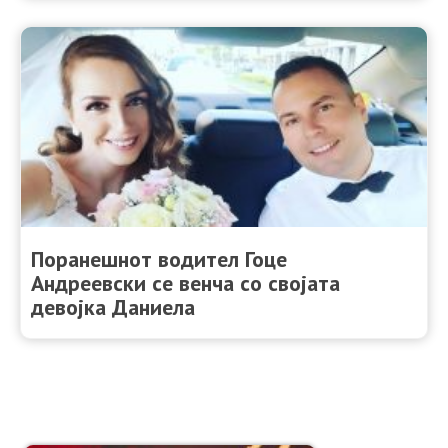
Поранешнот водител Гоце
Андреевски се венча со својата
девојка Даниела