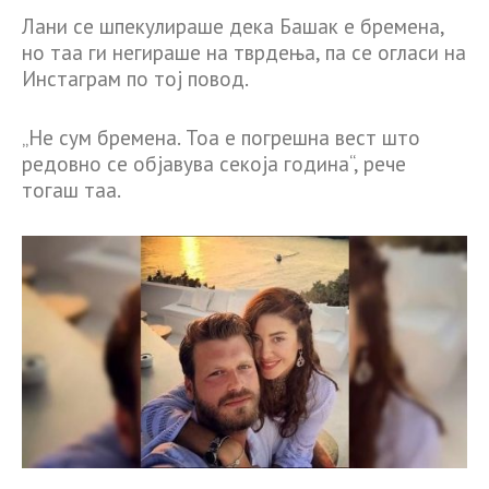
Лани се шпекулираше дека Башак е бремена,
но таа ги негираше на тврдења, па се огласи на
Инстаграм по тој повод.
„Не сум бремена. Тоа е погрешна вест што
редовно се објавува секоја година“, рече
тогаш таа.