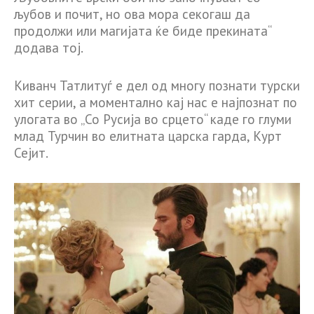
љубов и почит, но ова мора секогаш да
продолжи или магијата ќе биде прекината“
додава тој.
Киванч Татлитуѓ е дел од многу познати турски
хит серии, а моментално кај нас е најпознат по
улогата во „Со Русија во срцето“ каде го глуми
млад Турчин во елитната царска гарда, Курт
Сејит.