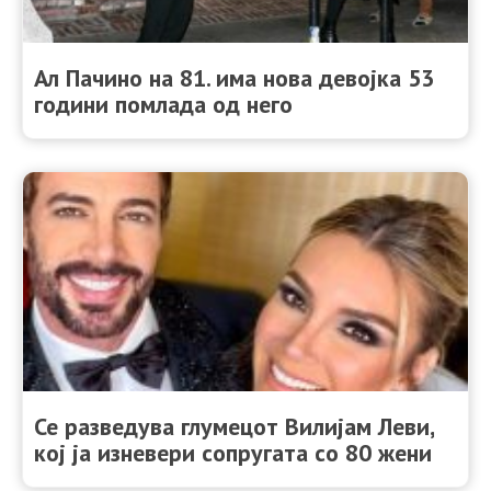
Ал Пачино на 81. има нова девојка 53
години помлада од него
Се разведува глумецот Вилијам Леви,
кој ја изневери сопругата со 80 жени