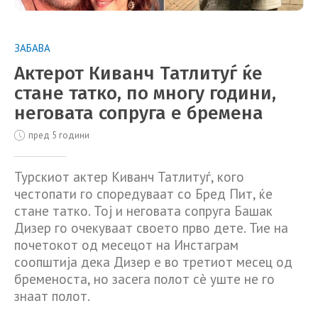
ЗАБАВА
Актерот Киванч Татлитуѓ ќе
стане татко, по многу години,
неговата сопруга е бремена
пред 5 години
Турскиот актер Киванч Татлитуѓ, кого
честопати го споредуваат со Бред Пит, ќе
стане татко. Тој и неговата сопруга Башак
Дизер го очекуваат своето прво дете. Тие на
почетокот од месецот на Инстаграм
соопштија дека Дизер е во третиот месец од
бременоста, но засега полот сè уште не го
знаат полот.