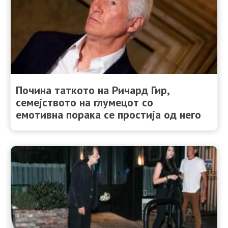
Почина таткото на Ричард Гир,
семејството на глумецот со
емотивна порака се простија од него