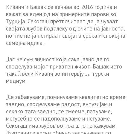
Киванч и Башак се венчаа во 2016 година и
важат за еден од најпримерните парови во
Турција. Секогаш претпочитаат да ја чуваат
својата љубов подалеку од очите на јавноста,
но тие не ја негираат својата среќа и спокојна
семејна идила.
„Јас не сум личност која сака јавно да го
споделува мојот приватен живот. Башак исто
така.“, вели Киванч во интервју за турски
медиум.
„Се забавуваме, поминуваме квалитетно време
заедно, споделуваме радост, ентузијам и
секако тага заедно, се смееме, патуваме,
меѓусебно се надополнуваме и негуваме.
Секогаш има љубов во тоа што го кажувам.
Љубовните врски обично започнуваат со