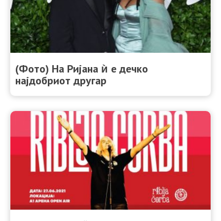
(Фото) На Ријана ѝ е дечко
најдобриот другар