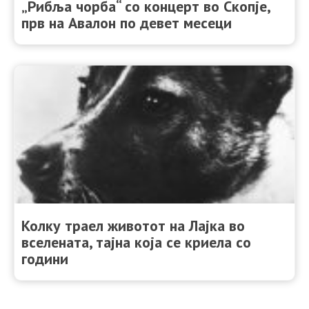
„Рибља чорба“ со концерт во Скопје,
прв на Авалон по девет месеци
Колку траел животот на Лајка во
вселената, тајна која се криела со
години