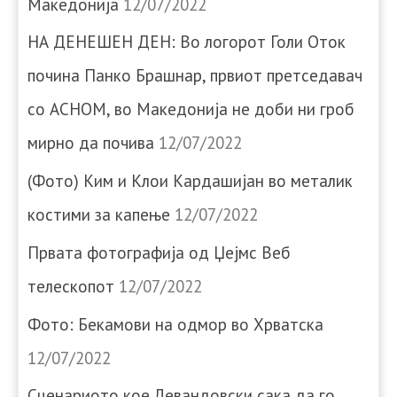
Македонија
12/07/2022
НА ДЕНЕШЕН ДЕН: Во логорот Голи Оток
почина Панко Брашнар, првиот претседавач
со АСНОМ, во Македонија не доби ни гроб
мирно да почива
12/07/2022
(Фото) Ким и Клои Кардашијан во металик
костими за капење
12/07/2022
Првата фотографија од Џејмс Веб
телескопот
12/07/2022
Фото: Бекамови на одмор во Хрватска
12/07/2022
Сценариото кое Левандовски сака да го