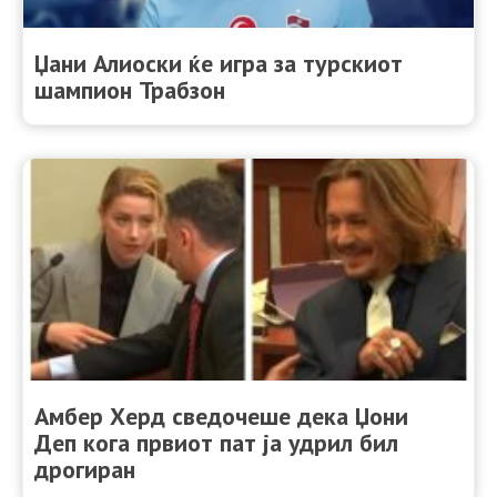
Џани Алиоски ќе игра за турскиот
шампион Трабзон
Амбер Херд сведочеше дека Џони
Деп кога првиот пат ја удрил бил
дрогиран