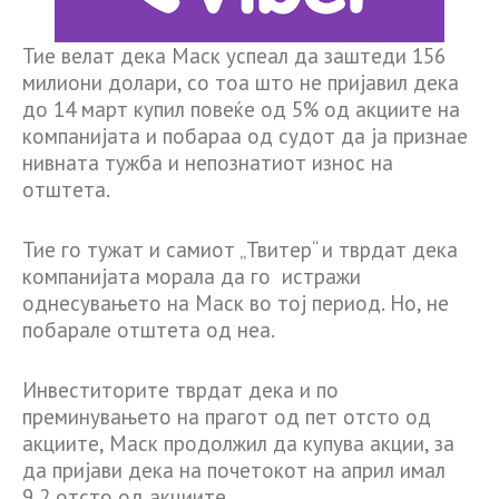
Тие велат дека Маск успеал да заштеди 156
милиони долари, со тоа што не пријавил дека
до 14 март купил повеќе од 5% од акциите на
компанијата и побараа од судот да ја признае
нивната тужба и непознатиот износ на
отштета.
Тие го тужат и самиот „Твитер“ и тврдат дека
компанијата морала да го истражи
однесувањето на Маск во тој период. Но, не
побарале отштета од неа.
Инвеститорите тврдат дека и по
преминувањето на прагот од пет отсто од
акциите, Маск продолжил да купува акции, за
да пријави дека на почетокот на април имал
9,2 отсто од акциите.