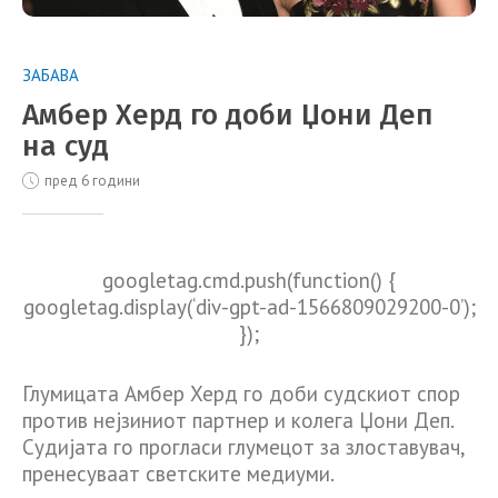
ЗАБАВА
Амбер Херд го доби Џони Деп
на суд
пред 6 години
googletag.cmd.push(function() {
googletag.display(‘div-gpt-ad-1566809029200-0’);
});
Глумицата Амбер Херд го доби судскиот спор
против нејзиниот партнер и колега Џони Деп.
Судијата го прогласи глумецот за злоставувач,
пренесуваат светските медиуми.