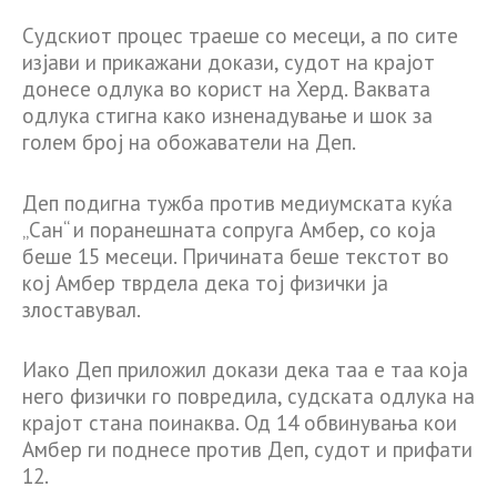
Судскиот процес траеше со месеци, а по сите
изјави и прикажани докази, судот на крајот
донесе одлука во корист на Херд. Ваквата
одлука стигна како изненадување и шок за
голем број на обожаватели на Деп.
Деп подигна тужба против медиумската куќа
„Сан“ и поранешната сопруга Амбер, со која
беше 15 месеци. Причината беше текстот во
кој Амбер тврдела дека тој физички ја
злоставувал.
Иако Деп приложил докази дека таа е таа која
него физички го повредила, судската одлука на
крајот стана поинаква. Од 14 обвинувања кои
Амбер ги поднесе против Деп, судот и прифати
12.