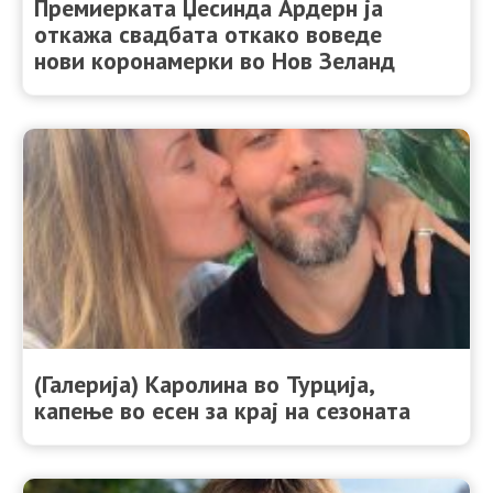
Премиерката Џесинда Ардерн ја
откажа свадбата откако воведе
нови коронамерки во Нов Зеланд
(Галерија) Каролина во Турција,
капење во есен за крај на сезоната