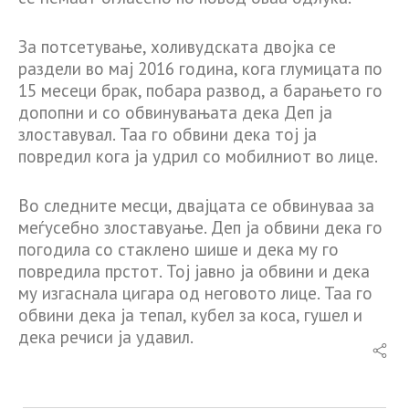
За потсетување, холивудската двојка се
раздели во мај 2016 година, кога глумицата по
15 месеци брак, побара развод, а барањето го
допопни и со обвинувањата дека Деп ја
злоставувал. Таа го обвини дека тој ја
повредил кога ја удрил со мобилниот во лице.
Во следните месци, двајцата се обвинуваа за
меѓусебно злоставуање. Деп ја обвини дека го
погодила со стаклено шише и дека му го
повредила прстот. Тој јавно ја обвини и дека
му изгаснала цигара од неговото лице. Таа го
обвини дека ја тепал, кубел за коса, гушел и
дека речиси ја удавил.