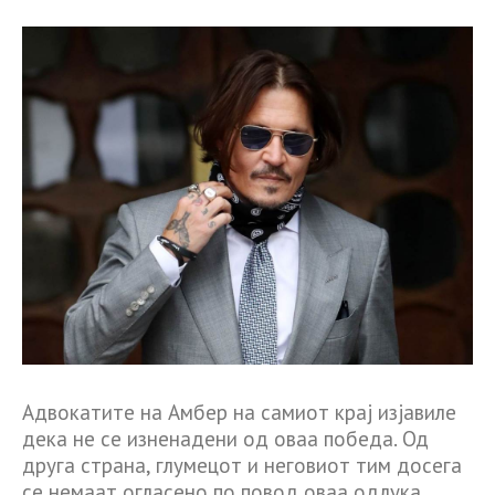
Адвокатите на Амбер на самиот крај изјавиле
дека не се изненадени од оваа победа. Од
друга страна, глумецот и неговиот тим досега
се немаат огласено по повод оваа одлука.