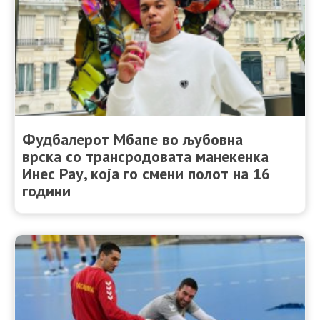
Фудбалерот Мбапе во љубовна
врска со трансродовата манекенка
Инес Рау, која го смени полот на 16
години