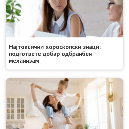
Најтоксични хороскопски знаци:
подгответе добар одбранбен
механизам