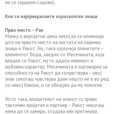
не се скршени садови).
Кои се најпрекрасните хороскопски знаци
Прво место – Рак
Малку е веројатно дека некој ќе се изненади
што на првото место на листата на најмеки
знаци е Ракот. Но, така одлучија планетите –
елементот Вода, заедно со Месечината, која
владее со Ракот, му го дадоа нежниот и
љубовен карактер. Месечината е одговорна за
способноста на Ракот да сочувствува – овој
знак секогаш чувствува дали нешто не е во ред
со некој близок, и се обидува да му помогне.
Исто така, владетелот на знакот го прави
тактичен пријател и партнер – Ракот никогаш
нема да се замери, осудува или критикува.