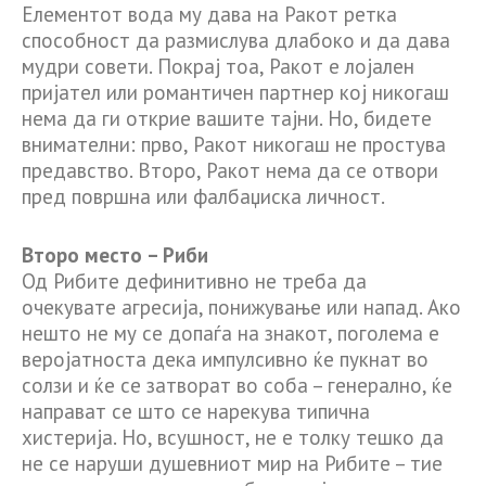
Елементот вода му дава на Ракот ретка
способност да размислува длабоко и да дава
мудри совети. Покрај тоа, Ракот е лојален
пријател или романтичен партнер кој никогаш
нема да ги открие вашите тајни. Но, бидете
внимателни: прво, Ракот никогаш не простува
предавство. Второ, Ракот нема да се отвори
пред површна или фалбаџиска личност.
Второ место – Риби
Од Рибите дефинитивно не треба да
очекувате агресија, понижување или напад. Ако
нешто не му се допаѓа на знакот, поголема е
веројатноста дека импулсивно ќе пукнат во
солзи и ќе се затворат во соба – генерално, ќе
направат се што се нарекува типична
хистерија. Но, всушност, не е толку тешко да
не се наруши душевниот мир на Рибите – тие