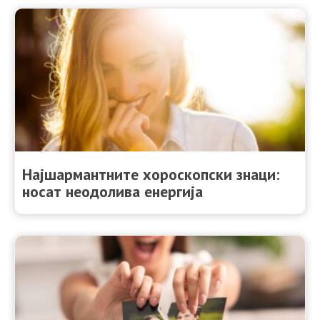
Најшармантните хороскопски знаци:
носат неодолива енергија