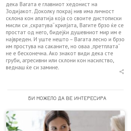
дека Вагата е главниот хедонист на
Зодијакот. Доколку покрај нив има личност
склона кон апатија која со своите дистописки
мисли си „скратува“ крилјата, Вагите брзо ќе се
простат од него, бидејќи душевниот мир им е
највреден. И уште нешто – Вагата лесно и брзо
им простува на саканите, но оваа „претплата“
не е бесконечна. Ако знакот види дека сте
груби, агресивни или склони кон насилство,
веднаш ќе си замине.
БИ МОЖЕЛО ДА ВЕ ИНТЕРЕСИРА