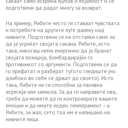
сакаат само искрена љубов и лојалност и се
подготвени да дадат многу за возврат.
На пример, Рибите често ги ставаат чувствата
и потребите на другите луѓе далеку над
нивните. Подготвени се на отстапки само за
да ја усреќат својата сакана. Рибите, исто
така, никогаш нема енергично да ја бранат
својата позиција, бомбардирајќи го
противникот со аргументи. Подготвени се да
го прифатат и разберат туѓото гледиште (но
длабоко во себе се држат до своето). Исто
така, Рибите не се способни за пасивна
агресија или замисла. За да го направите ова,
треба да можете да ги контролирате вашите
емоции и да имате леден темперамент – а
Рибите, за жал, сето тоа им е напишано на
нивните лица.