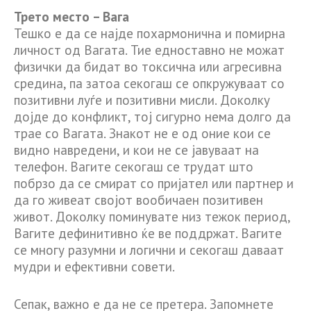
Трето место – Вага
Тешко е да се најде похармонична и помирна
личност од Вагата. Тие едноставно не можат
физички да бидат во токсична или агресивна
средина, па затоа секогаш се опкружуваат со
позитивни луѓе и позитивни мисли. Доколку
дојде до конфликт, тој сигурно нема долго да
трае со Вагата. Знакот не е од оние кои се
видно навредени, и кои не се јавуваат на
телефон. Вагите секогаш се трудат што
побрзо да се смират со пријател или партнер и
да го живеат својот вообичаен позитивен
живот. Доколку поминувате низ тежок период,
Вагите дефинитивно ќе ве поддржат. Вагите
се многу разумни и логични и секогаш даваат
мудри и ефективни совети.
Сепак, важно е да не се претера. Запомнете