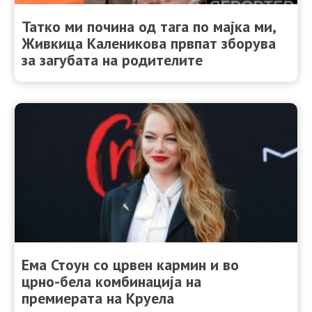
Татко ми почина од тага по мајка ми,
Живкица Каленикова првпат зборува
за загубата на родителите
Ема Стоун со црвен кармин и во
црно-бела комбинација на
премиерата на Круела