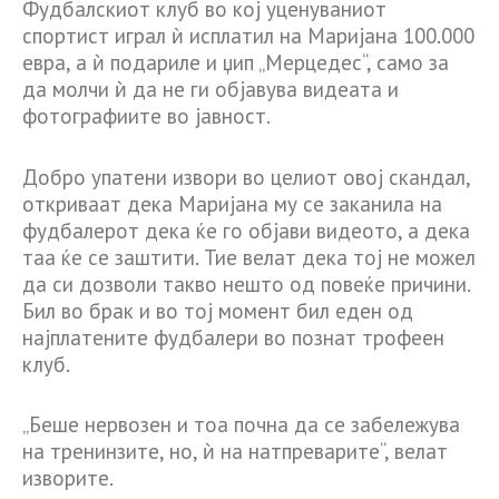
Фудбалскиот клуб во кој уценуваниот
спортист играл ѝ исплатил на Маријана 100.000
евра, а ѝ подариле и џип „Мерцедес“, само за
да молчи ѝ да не ги објавува видеата и
фотографиите во јавност.
Добро упатени извори во целиот овој скандал,
откриваат дека Маријана му се заканила на
фудбалерот дека ќе го објави видеото, а дека
таа ќе се заштити. Тие велат дека тој не можел
да си дозволи такво нешто од повеќе причини.
Бил во брак и во тој момент бил еден од
најплатените фудбалери во познат трофеен
клуб.
„Беше нервозен и тоа почна да се забележува
на тренинзите, но, ѝ на натпреварите“, велат
изворите.