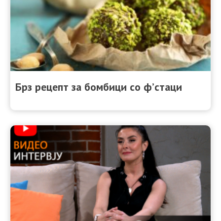
Брз рецепт за бомбици со ф’стаци