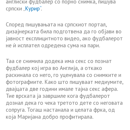
англиски фудбалер со порно снимка, пишува
српски „
Курир“
.
Според пишувањата на српскиот портал,
дизајнерката била подготвена да го објави во
јавност експлицитното видео, ако фудбалерот
не ѝ исплател одредена сума на пари.
Таа се снимила додека има секс со познат
фудбалер кој игра во Англија, а откако
раскинала со него, го уценувала со снимките и
фотографиите. Како што пишуваат медиумите,
двајцата две години имале тајна секс афера.
Тие врската ја завршиле кога фудбалерот
дознал дека го чека третото дете со неговата
сопруга. Тогаш настанала и целата фрка, од
која Маријана добро профитирала.