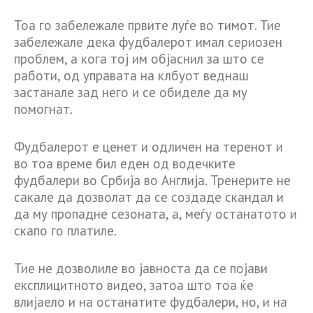
Тоа го забележале првите луѓе во тимот. Тие
забележале дека фудбалерот имал сериозен
проблем, а кога тој им објаснил за што се
работи, од управата на клбуот веднаш
застанале зад него и се обиделе да му
помогнат.
Фудбалерот е ценет и одличен на теренот и
во тоа време бил еден од водечките
фудбалери во Србија во Англија. Тренерите не
сакале да дозволат да се создаде скандал и
да му пропадне сезоната, а, меѓу останатото и
скапо го платиле.
Тие не дозволиле во јавноста да се појави
експлицитното видео, затоа што тоа ќе
влијаело и на останатите фудбалери, но, и на