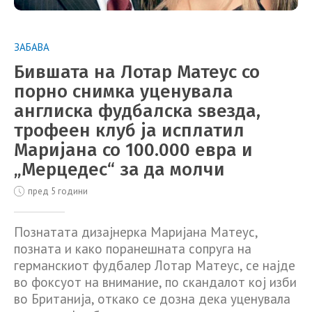
ЗАБАВА
Бившата на Лотар Матеус со
порно снимка уценувала
англискa фудбалска ѕвезда,
трофеен клуб ја исплатил
Маријана со 100.000 евра и
„Мерцедес“ за да молчи
пред 5 години
Познатата дизајнерка Маријана Матеус,
позната и како поранешната сопруга на
германскиот фудбалер Лотар Матеус, се најде
во фоксуот на внимание, по скандалот кој изби
во Британија, откако се дозна дека уценувала