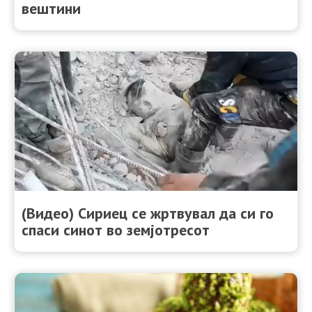
вештини
(Видео) Сириец се жртвувал да си го
спаси синот во земјотресот