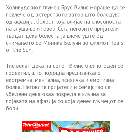
Холивудскиот глумец Брус Вилис мораше да се
повлече од актерството затоа што боледува
од афазија, болест која влијае на спосоноста
на слушање и говор. Сега неговите пријатели
тврдат дека болеста ја влече уште од
снимањето со Моника Белучи во филмот Tears
of the Sun.
Тие велат дека на сетот Вилис бил погоден со
проектил, што подоцна предизвикало
екстремна, ментална, психичка и емотивна
болка. Неговите пријатели и семејство се
убедени дека оваа повреда е клучна за
појавата на афазија со која денес глумецот се
бори.