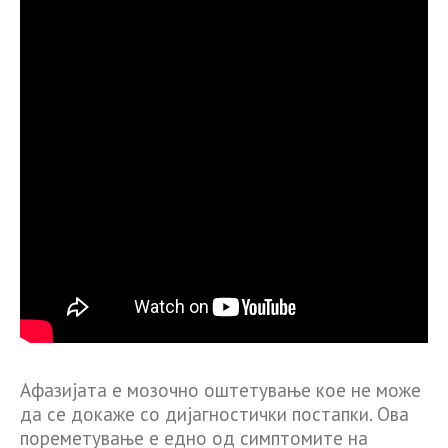
Афазијата е мозочно оштетување кое не може
да се докаже со дијагностички постапки. Ова
пореметување е едно од симптомите на