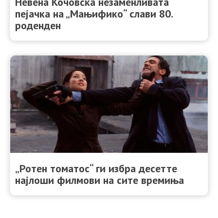
Невена Кочовска незаменливата
пејачка на „Мањифико“ слави 80.
роденден
„Ротен томатос“ ги избра десетте
најлоши филмови на сите времиња