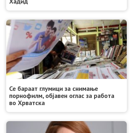
Хадид
Се бараат глумици за снимање
порнофилм, објавен оглас за работа
во Хрватска