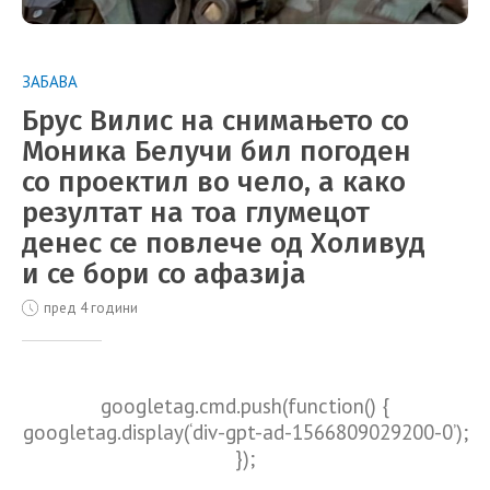
ЗАБАВА
Брус Вилис на снимањето со
Моника Белучи бил погоден
со проектил во чело, а како
резултат на тоа глумецот
денес се повлече од Холивуд
и се бори со афазија
пред 4 години
googletag.cmd.push(function() {
googletag.display(‘div-gpt-ad-1566809029200-0’);
});