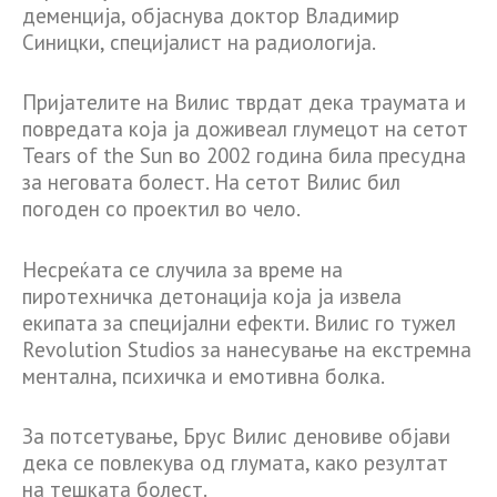
деменција, објаснува доктор Владимир
Синицки, специјалист на радиологија.
Пријателите на Вилис тврдат дека траумата и
повредата која ја доживеал глумецот на сетот
Tears of the Sun во 2002 година била пресудна
за неговата болест. На сетот Вилис бил
погоден со проектил во чело.
Несреќата се случила за време на
пиротехничка детонација која ја извела
екипата за специјални ефекти. Вилис го тужел
Revolution Studios за нанесување на екстремна
ментална, психичка и емотивна болка.
За потсетување, Брус Вилис деновиве објави
дека се повлекува од глумата, како резултат
на тешката болест.