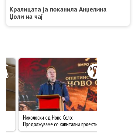
Кралицата ја поканила Анџелина
Џоли на чај