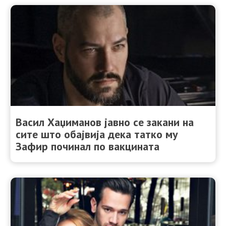
Васил Хаџиманов јавно се закани на
сите што обајвија дека татко му
Зафир починал по вакцината