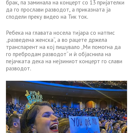
брак, па заминала на концерт со 13 пријателки
да го прослави разводот, а приказната ја
сподели преку видео на Тик ток.
Ребека на главата носела тијара со натпис
„разведена женска“, а во рацете држела
транспарент на кој пишувало „Ми помогна да
го пребродам разводот“ и ѝ објаснила на
пејачката дека на нејзиниот концерт го слави
разводот.