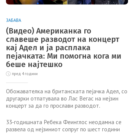
ЗАБАВА
(Видео) Американка го
славеше разводот на концерт
кај Адел и ја расплака
пејачката: Ми помогна кога ми
беше најтешко
пред 4 години
Обожавателка на британската пејачка Адел, со
другарки отпатувала во Лас Вегас на нејзин
концерт за да го прослави разводот.
33-годишната Ребека Феинглос неодамна се
развела од нејзиниот сопруг по шест години