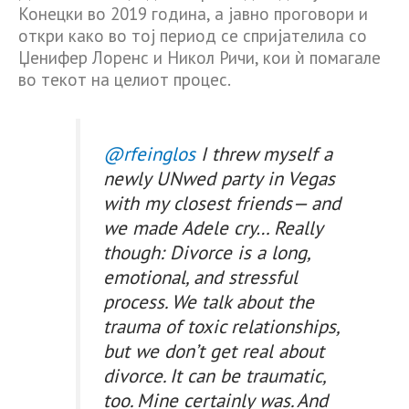
Конецки во 2019 година, а јавно проговори и
откри како во тој период се спријателила со
Џенифер Лоренс и Никол Ричи, кои ѝ помагале
во текот на целиот процес.
@rfeinglos
I threw myself a
newly UNwed party in Vegas
with my closest friends— and
we made Adele cry… Really
though: Divorce is a long,
emotional, and stressful
process. We talk about the
trauma of toxic relationships,
but we don’t get real about
divorce. It can be traumatic,
too. Mine certainly was. And