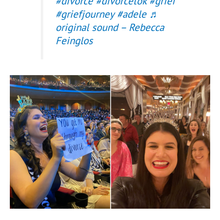
#divorce
#divorcetok
#grief
#griefjourney
#adele
♬
original sound – Rebecca
Feinglos