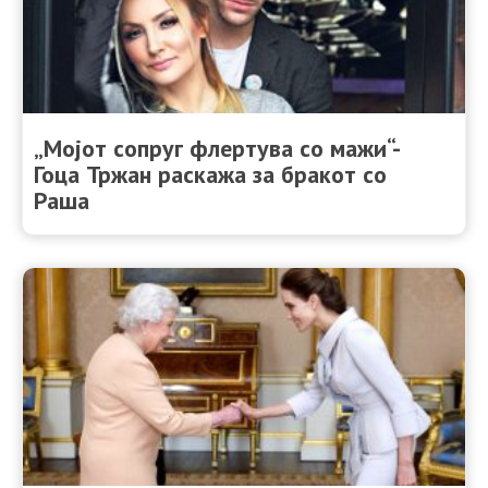
„Мојот сопруг флертува со мажи“-
Гоца Тржан раскажа за бракот со
Раша