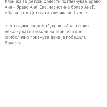
Клиника за детски болести потпевнуваа ‘Браво
Ана – браво Ана’. Епа, навистина браво Ана!“,
објавија од Детската клиника во Скопје.
„Сега одиме ли дома?“, праша Ана откако
неколку пати заѕвоне на ѕвончето кое
симболично покажува дека ја победила
болеста.