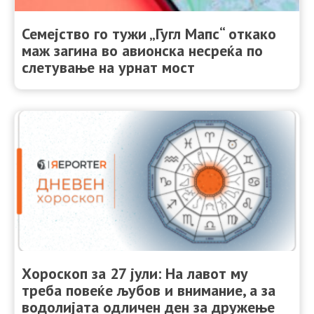
Семејство го тужи „Гугл Мапс“ откако
маж загина во авионска несреќа по
слетување на урнат мост
Хороскоп за 27 јули: На лавот му
треба повеќе љубов и внимание, а за
водолијата одличен ден за дружење