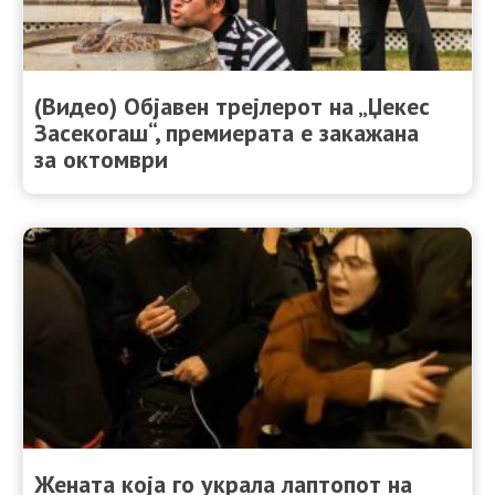
(Видео) Објавен трејлерот на „Џекес
Засекогаш“, премиерата е закажана
за октомври
Жената која го украла лаптопот на