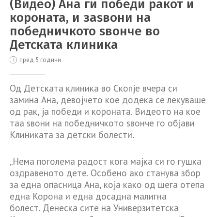
(Видео) Ана ги победи ракот и
короната, и заѕвони на
победничкото ѕвонче во
Детската клиника
пред 5 години
Од Детската клиника во Скопје вчера си
замина Ана, девојчето кое додека се лекуваше
од рак, ја победи и короната. Видеото на кое
таа ѕвони на победничкото ѕвонче го објави
Клиниката за детски болести.
„Нема поголема радост кога мајка си го гушка
оздравеното дете. Особено ако станува збор
за една опасница Ана, која како од шега отепа
една Корона и една досадна малигна
болест. Денеска сите на Универзитетска