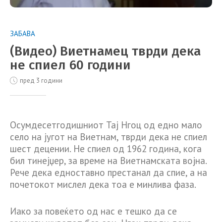
ЗАБАВА
(Видео) Виетнамец тврди дека
не спиел 60 години
пред 3 години
Осумдесетгодишниот Тај Нгоц од едно мало
село на југот на Виетнам, тврди дека не спиел
шест децении. Не спиел од 1962 година, кога
бил тинејџер, за време на Виетнамската војна.
Рече дека едноставно престанал да спие, а на
почетокот мислел дека тоа е минлива фаза.
Иако за повеќето од нас е тешко да се