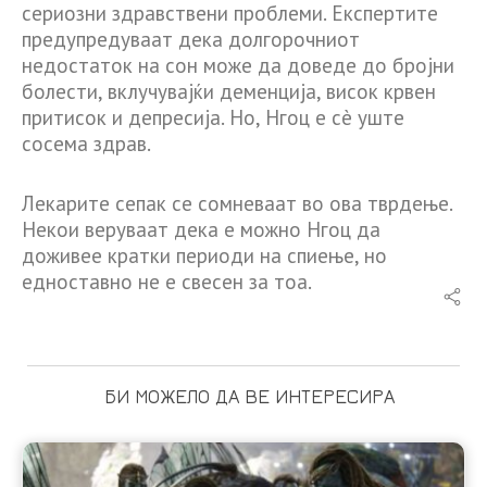
сериозни здравствени проблеми. Експертите
предупредуваат дека долгорочниот
недостаток на сон може да доведе до бројни
болести, вклучувајќи деменција, висок крвен
притисок и депресија. Но, Нгоц е сè уште
сосема здрав.
Лекарите сепак се сомневаат во ова тврдење.
Некои веруваат дека е можно Нгоц да
доживее кратки периоди на спиење, но
едноставно не е свесен за тоа.
БИ МОЖЕЛО ДА ВЕ ИНТЕРЕСИРА