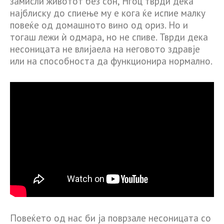
замисли животот без сон, Нгоц тврди дека
најблиску до спиење му е кога ќе испие малку
повеќе од домашното вино од ориз. Но и
тогаш лежи ѝ одмара, но не спиве. Тврди дека
несоницата не влијаела на неговото здравје
или на способноста да функционира нормално.
Повеќето од нас би ја поврзале несоницата со