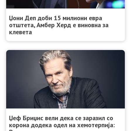
Џони Деп доби 15 милиони евра
отштета, Амбер Херд е виновна за
клевета
Џеф Бриџис вели дека се заразил со
корона додека одел на хемотерпија: