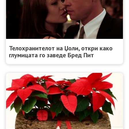
Телохранителот на Џоли, откри како
глумицата го заведе Бред Пит