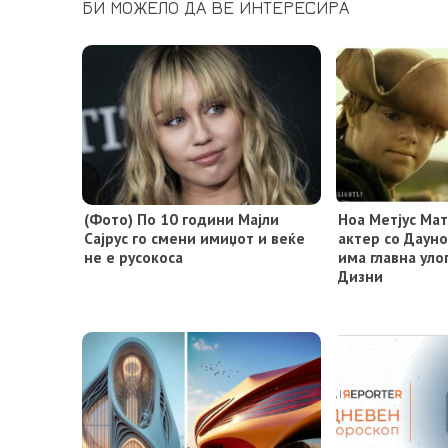
БИ МОЖЕЛО ДА ВЕ ИНТЕРЕСИРА
(Фото) По 10 години Мајли
Ноа Метјус Ма
Сајрус го смени имиџот и веќе
актер со Дауно
не е русокоса
има главна уло
Дизни