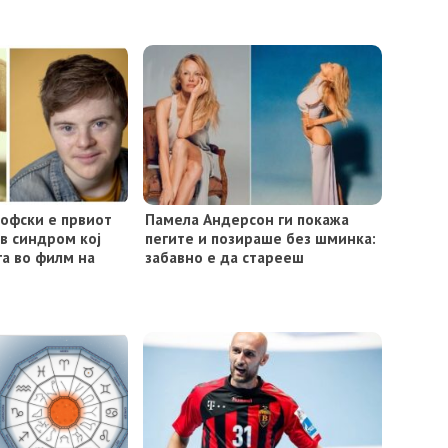
тофски е првиот
Памела Андерсон ги покажа
в синдром кој
пегите и позираше без шминка:
га во филм на
забавно е да старееш