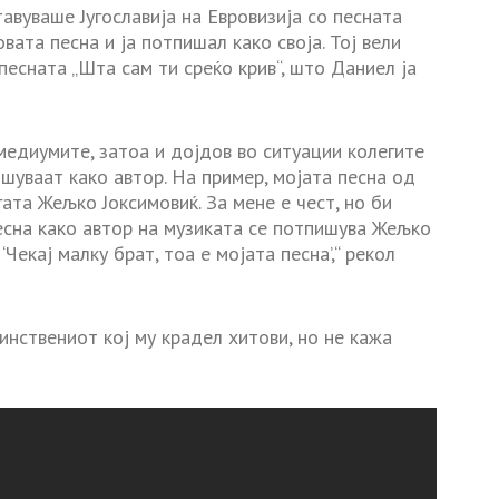
тавуваше Југославија на Евровизија со песната
вата песна и ја потпишал како своја. Тој вели
песната „Шта сам ти среќо крив“, што Даниел ја
 медиумите, затоа и дојдов во ситуации колегите
пишуваат како автор. На пример, мојата песна од
ата Жељко Јоксимовиќ. За мене е чест, но би
есна како автор на музиката се потпишува Жељко
‘Чекај малку брат, тоа е мојата песна’,“ рекол
инствениот кој му крадел хитови, но не кажа