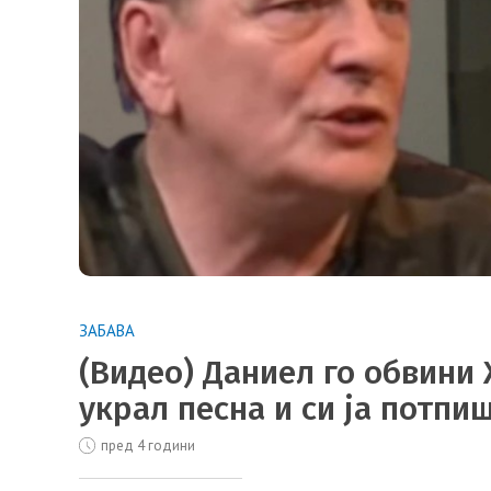
ЗАБАВА
(Видео) Даниел го обвини
украл песна и си ја потпи
пред 4 години