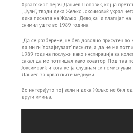
Хрватскиот пејач Даниел Поповиќ, кој ја претс
„Џули“, тврди дека Жељко Јоксимовиќ украл него
дека песната на Жељко „Девојка“ е плагијат на 
снимил уште во 1989 година.
„Да се ​​разбереме, не бев доволно присутен во
да ми ги ‘позајмуваат’ песните, а да не ме пот
1989 година послужи како инспирација за колег
сакал да ме потпишал како коавтор. Под таа п
Јоксимовиќ и кога ќе ја слушнам си помислувам: 
Даниел за хрватските медиуми.
Во интервјуто тој вели и дека Жељко не бил ед
други имиња.