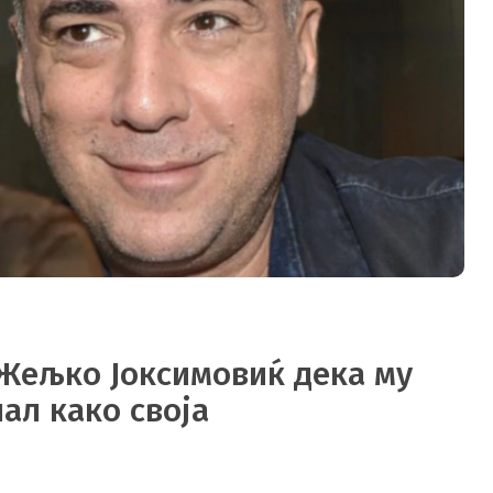
 Жељко Јоксимовиќ дека му
шал како своја