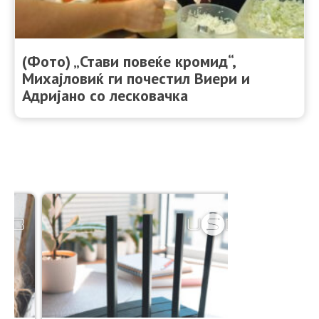
(Фото) „Стави повеќе кромид“,
Михајловиќ ги почестил Виери и
Адријано со лесковачка