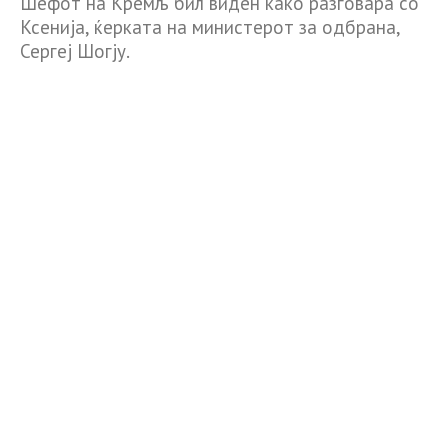
Шефот на Кремљ бил виден како разговара со
Ксенија, ќерката на министерот за одбрана,
Сергеј Шогју.