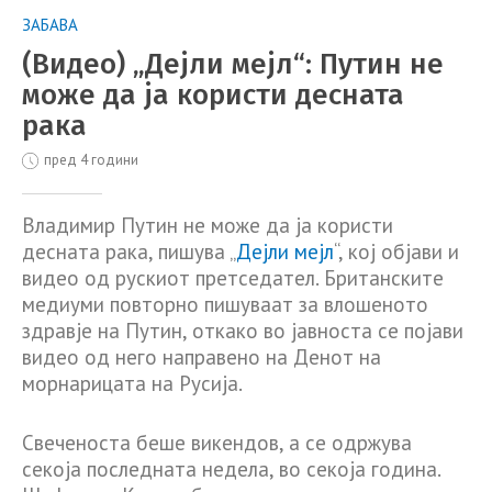
ЗАБАВА
(Видео) „Дејли мејл“: Путин не
може да ја користи десната
рака
пред 4 години
Владимир Путин не може да ја користи
десната рака, пишува „
Дејли мејл
“, кој објави и
видео од рускиот претседател. Британските
медиуми повторно пишуваат за влошеното
здравје на Путин, откако во јавноста се појави
видео од него направено на Денот на
морнарицата на Русија.
Свеченоста беше викендов, а се одржува
секоја последната недела, во секоја година.