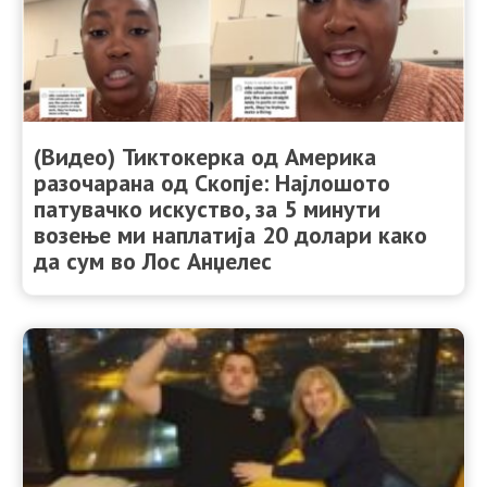
(Видео) Тиктокерка од Америка
разочарана од Скопје: Најлошото
патувачко искуство, за 5 минути
возење ми наплатија 20 долари како
да сум во Лос Анџелес