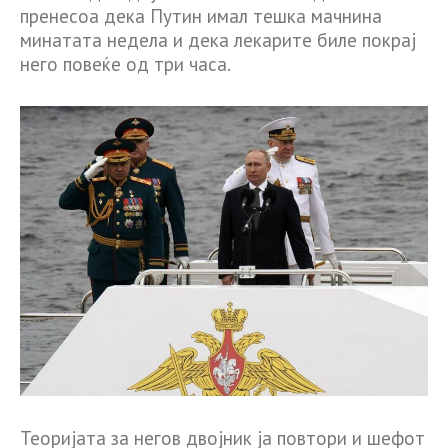
пренесоа дека Путин имал тешка мачнина
минатата недела и дека лекарите биле покрај
него повеќе од три часа.
Теоријата за негов двојник ја повтори и шефот