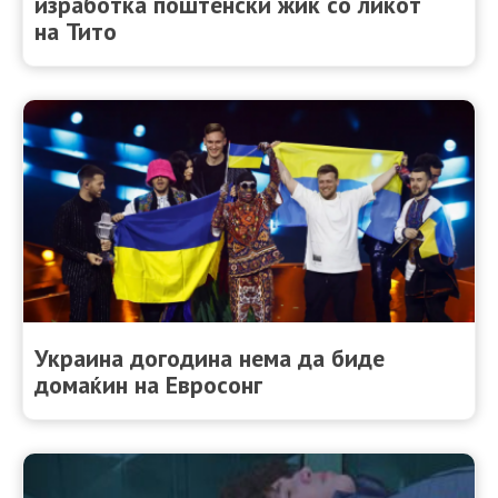
изработка поштенски жик со ликот
на Тито
Украина догодина нема да биде
домаќин на Евросонг