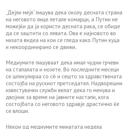
„Дејли мејл“ пишува дека околу десната страна
на неговото лице летале комарци, а Путин не
можејќи да ја користи десната рака, се обиде
да се заштити со левата. Ова е најновото во
низата видеа на кои се гледа како Путин куца
и некоординирано се движи.
Медиумите пишуваат дека имал чудни грчеви
на стапалата и нозете. Во последните месеци
се шпекулираа со сѐ и сешто за здравствената
состојба на рускиот претседател. Надворешни
известувачки служби велат дека го менува и
двојник за време на јавните настапи, кога
состојбата со неговото здравје драстично ќе
се влоши.
Некои од медиумите минатата недела