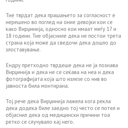
Тие тврдат дека прашањето за согласност е
нерешено во поглед на оние девојки кои се
како Вирџинија, односно кои имаат меѓу 17 и
18 години. Тие објасниле дека не постои трета
страна која може да сведочи дека дошло до
злоставување.
Ендру претходно тврдеше дека не ја познава
Вирџинија и дека не се сеќава на неа и дека
фотографијата која што излезе со нив во
јавноста била монтирана.
Тој рече дека Вирџинија лажела кога рекла
дека додека биле заедно тој често се потел и
објаснил дека од медицински причини тоа
ретко се случувало кај него.