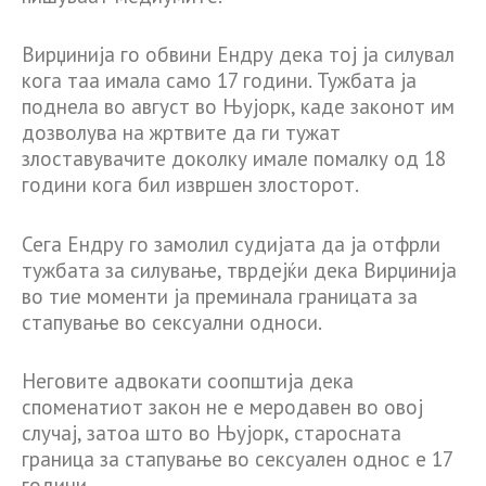
Вирџинија го обвини Ендру дека тој ја силувал
кога таа имала само 17 години. Тужбата ја
поднела во август во Њујорк, каде законот им
дозволува на жртвите да ги тужат
злоставувачите доколку имале помалку од 18
години кога бил извршен злосторот.
Сега Ендру го замолил судијата да ја отфрли
тужбата за силување, тврдејќи дека Вирџинија
во тие моменти ја преминала границата за
стапување во сексуални односи.
Неговите адвокати соопштија дека
споменатиот закон не е меродавен во овој
случај, затоа што во Њујорк, старосната
граница за стапување во сексуален однос е 17
години.