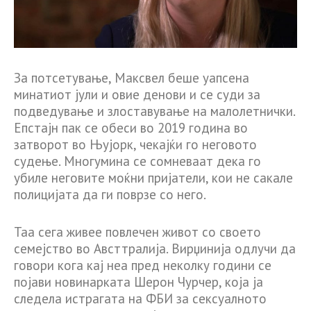
За потсетување, Максвел беше уапсена
минатиот јули и овие денови и се суди за
подведување и злоставување на малолетнички.
Епстајн пак се обеси во 2019 година во
затворот во Њујорк, чекајќи го неговото
судење. Многумина се сомневаат дека го
убиле неговите моќни пријатели, кои не сакале
полицијата да ги поврзе со него.
Таа сега живее повлечен живот со своето
семејство во Австтралија. Вирџинија одлучи да
говори кога кај неа пред неколку години се
појави новинарката Шерон Чурчер, која ја
следела истрагата на ФБИ за сексуалното