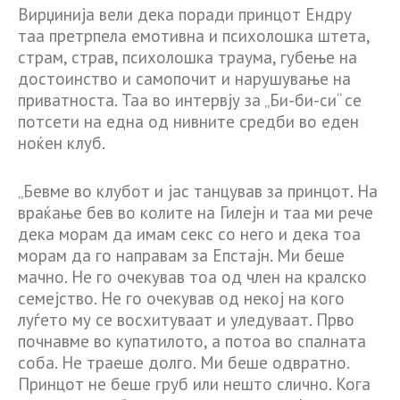
Вирџинија вели дека поради принцот Ендру
таа претрпела емотивна и психолошка штета,
страм, страв, психолошка траума, губење на
достоинство и самопочит и нарушување на
приватноста. Таа во интервју за „Би-би-си“ се
потсети на една од нивните средби во еден
ноќен клуб.
„Бевме во клубот и јас танцував за принцот. На
враќање бев во колите на Гилејн и таа ми рече
дека морам да имам секс со него и дека тоа
морам да го направам за Епстајн. Ми беше
мачно. Не го очекував тоа од член на кралско
семејство. Не го очекував од некој на кого
луѓето му се восхитуваат и уледуваат. Прво
почнавме во купатилото, а потоа во спалната
соба. Не траеше долго. Ми беше одвратно.
Принцот не беше груб или нешто слично. Кога