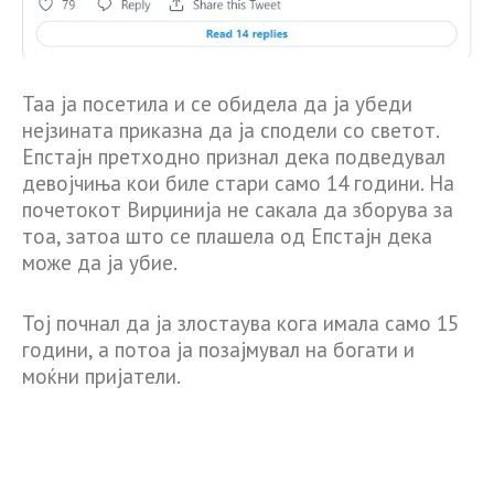
Таа ја посетила и се обидела да ја убеди
нејзината приказна да ја сподели со светот.
Епстајн претходно признал дека подведувал
девојчиња кои биле стари само 14 години. На
почетокот Вирџинија не сакала да зборува за
тоа, затоа што се плашела од Епстајн дека
може да ја убие.
Тој почнал да ја злостаува кога имала само 15
години, а потоа ја позајмувал на богати и
моќни пријатели.