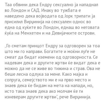
Таа обвини дека Ендру сексуално ја нападнал
во Лондон и САД. Инаку во тужбата е
наведено дека војводата од Јорк трипати ја
присилил Вирџинија на сексуален однос во
една од куќите во Лондон, еднаш во неговата
ќуќа на Менхетен и на Девијачките острови.
„Го сметам принцот Ендру за одговорен за тоа
што ми го направи. Богатите и моќни луѓе не
смеат да бидат иземени од одговорноста. Се
надевам дека и другите жртви ќе видат дека е
можно да не се живе во тижина и страв. Ова не
беше лесна одлука за мене. Како мајка и
сопруга, семејството ми е на прво место и
знаев дека ќе бидам на мета на напади, но,
исто така знаев дека ако молчам ќе ги
изневерам другите жртви“, рече Вирџинија.