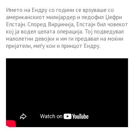
Името на Ендру со години се врзуваше со
американскиот милијардер и педофил Џефри
Епстајн. Според Вирџинија, Епстајн бил човекот
кој ја водел целата операција. Тој подведувал
малолетни девојки и им ги предавал на моќни
пријатели, меѓу кои и принцот Ендру.