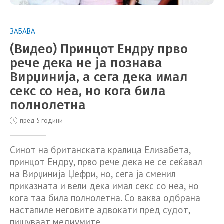
ЗАБАВА
(Видео) Принцот Ендру прво
рече дека не ја познава
Вирџинија, а сега дека имал
секс со неа, но кога била
полнолетна
пред 5 години
Синот на британската кралица Елизабета,
принцот Ендру, прво рече дека не се сеќавал
на Вирџинија Џефри, но, сега ја сменил
приказната и вели дека имал секс со неа, но
кога таа била полнолетна. Со ваква одбрана
настапиле неговите адвокати пред судот,
пишуваат медиумите.