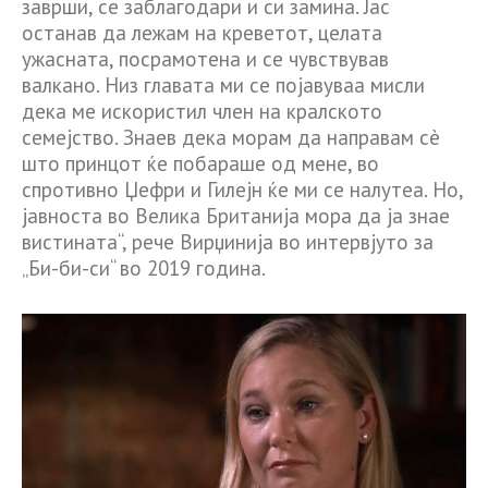
заврши, се заблагодари и си замина. Јас
останав да лежам на креветот, целата
ужасната, посрамотена и се чувствував
валкано. Низ главата ми се појавуваа мисли
дека ме искористил член на кралското
семејство. Знаев дека морам да направам сè
што принцот ќе побараше од мене, во
спротивно Џефри и Гилејн ќе ми се налутеа. Но,
јавноста во Велика Британија мора да ја знае
вистината“, рече Вирџинија во интервјуто за
„Би-би-си“ во 2019 година.