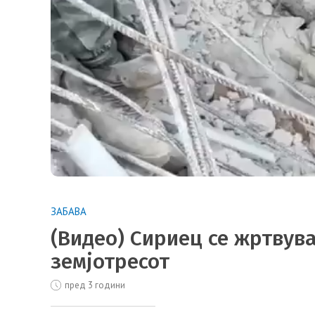
ЗАБАВА
(Видео) Сириец се жртвува
земјотресот
пред 3 години