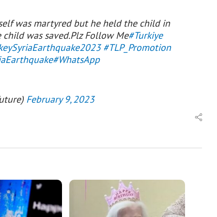
mself was martyred but he held the child in
e child was saved.Plz Follow Me
#Turkiye
keySyriaEarthquake2023
#TLP_Promotion
iaEarthquake
#WhatsApp
future)
February 9, 2023