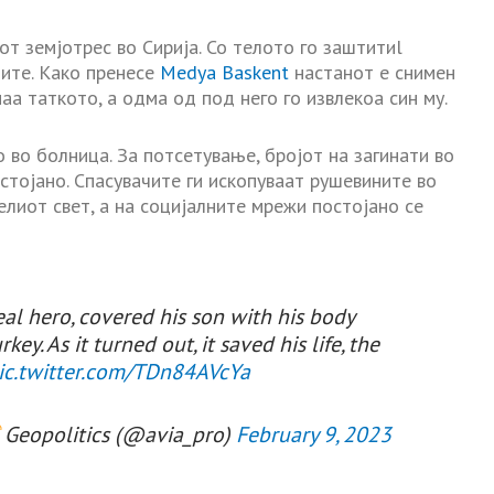
от земјотрес во Сирија. Со телото го заштитиl
ните. Како пренесе
Medya Baskent
настанот е снимен
аа таткото, а одма од под него го извлекоа син му.
во болница. За потсетување, бројот на загинати во
остојано. Спасувачите ги ископуваат рушевините во
елиот свет, а на социјалните мрежи постојано се
al hero, covered his son with his body
ey. As it turned out, it saved his life, the
ic.twitter.com/TDn84AVcYa
Geopolitics (@avia_pro)
February 9, 2023