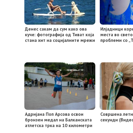
Денес сакам да сум како ова
Илјадници кор
куче: фотографија од Тиват која
места во свето
стана хит на социјалните мрежи
проблеми со „
Адријана Поп Арсова освои
Совршена летна
бронзен медал на Балканската
секунди (Виде
атлетска трка на 10 километри