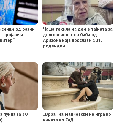
исници од разни
Чаша текила на ден е тајната за
т пријавија
долговечност на баба од
Твитер“
Аризона која прослави 101.
роденден
 пунџа за 30
„Врба“ на Манчевски ќе игра во
о)
кината во САД