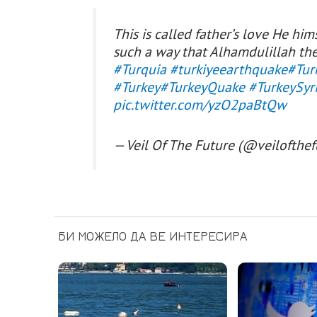
This is called father’s love He hi
such a way that Alhamdulillah th
#Turquia
#turkiyeearthquake
#Tur
#Turkey
#TurkeyQuake
#TurkeySyr
pic.twitter.com/yzO2paBtQw
— Veil Of The Future (@veilofthe
БИ МОЖЕЛО ДА ВЕ ИНТЕРЕСИРА