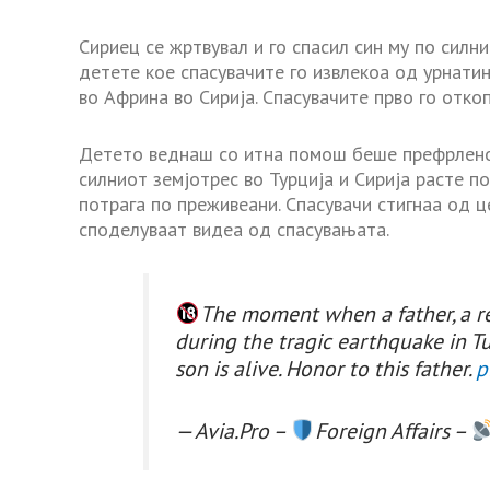
Сириец се жртвувал и го спасил син му по силни
детете кое спасувачите го извлекоа од урнати
во Африна во Сирија. Спасувачите прво го откоп
Детето веднаш со итна помош беше префрлено 
силниот земјотрес во Турција и Сирија расте п
потрага по преживеани. Спасувачи стигнаа од ц
споделуваат видеа од спасувањата.
The moment when a father, a re
during the tragic earthquake in Turk
son is alive. Honor to this father.
p
— Avia.Pro –
Foreign Affairs –