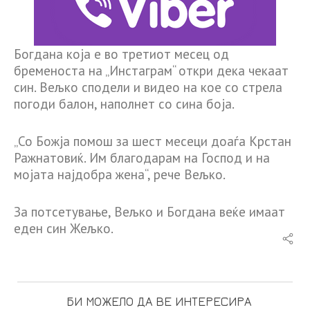
Богдана која е во третиот месец од
бременоста на „Инстаграм“ откри дека чекаат
син. Вељко сподели и видео на кое со стрела
погоди балон, наполнет со сина боја.
„Со Божја помош за шест месеци доаѓа Крстан
Ражнатовиќ. Им благодарам на Господ и на
мојата најдобра жена“, рече Вељко.
За потсетување, Вељко и Богдана веќе имаат
еден син Жељко.
БИ МОЖЕЛО ДА ВЕ ИНТЕРЕСИРА