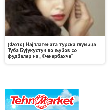
(Фото) Најплатената турска глумица
Туба Бујукустун во љубов со
фудбалер на „Фенербахче“