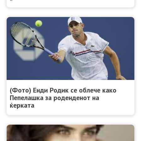
(Фото) Енди Родик се облече како
Пепелашка за роденденот на
ќерката