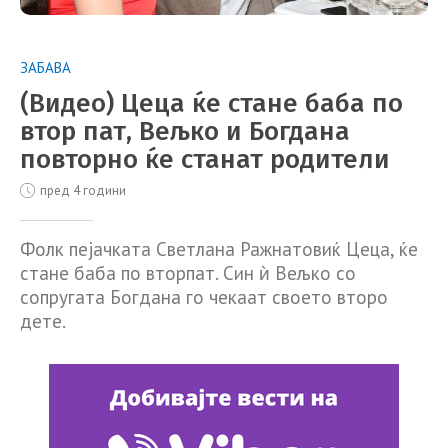
ЗАБАВА
(Видео) Цеца ќе стане баба по
втор пат, Вељко и Богдана
повторно ќе станат родители
пред 4 години
Фолк пејачката Светлана Ражнатовиќ Цеца, ќе
стане баба по вторпат. Син ѝ Вељко со
сопругата Богдана го чекаат своето второ
дете.