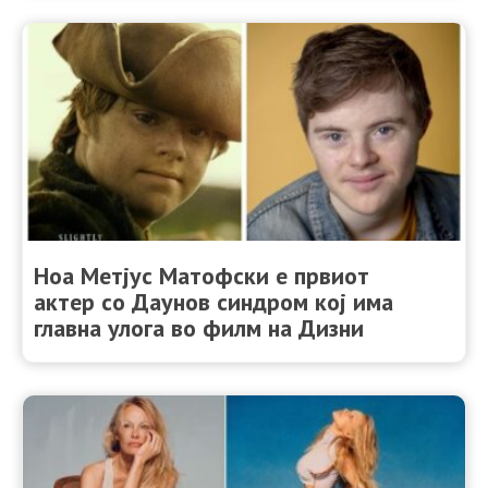
Ноа Метјус Матофски е првиот
актер со Даунов синдром кој има
главна улога во филм на Дизни