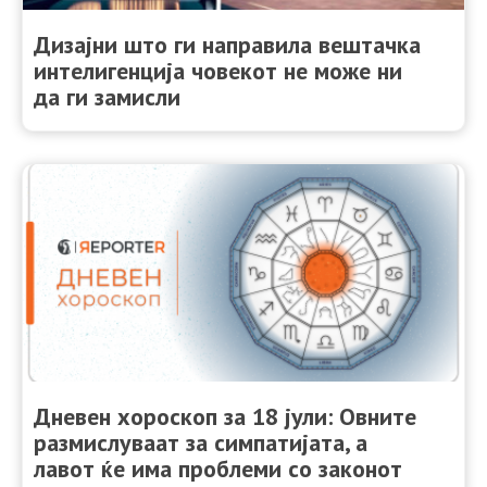
Дизајни што ги направила вештачка
интелигенција човекот не може ни
да ги замисли
Дневен хороскоп за 18 јули: Овните
размислуваат за симпатијата, а
лавот ќе има проблеми со законот