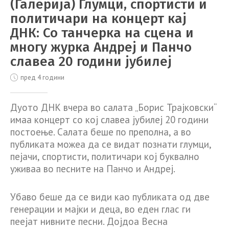
(Галерија) Глумци, спортисти и
политичари на концерт кај
ДНК: Со танчерка на сцена и
многу журка Андреј и Панчо
славеа 20 години јубилеј
пред 4 години
Дуото ДНК вчера во салата „Борис Трајковски“
имаа концерт со кој славеа јубилеј 20 години
постоење. Салата беше по преполна, а во
публиката можеа да се видат познати глумци,
пејачи, спортисти, политичари кој буквално
уживаа во песните на Панчо и Андреј.
Убаво беше да се види као публиката од две
генерации и мајки и деца, во еден глас ги
пеејат нивните песни. Дојдоа Весна