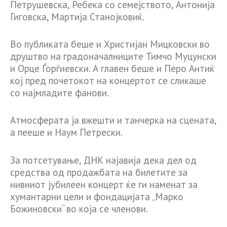
Петрушевска, Ребека со семејството, Антонија
Гиговска, Мартија Станојковиќ.
Во публиката беше и Христијан Мицковски во
друштво на градоначалниците Тимчо Муцунски
и Орце Ѓорѓиевски. А главен беше и Перо Антиќ
кој пред почетокот на концертот се сликаше
со најмладите фанови.
Атмосферата ја вжешти и танчерка на сцената,
а пееше и Наум Петрески.
За потсетување, ДНК најавија дека дел од
средства од продажбата на билетите за
нивниот јубилеен концерт ќе ги наменат за
хумантарни цели и фондацијата „Марко
Божиновски“ во која се членови.