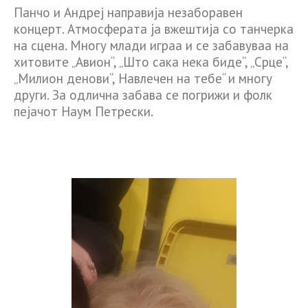
Панчо и Андреј направија незаборавен
концерт. Атмосферата ја вжештија со танчерка
на сцена. Многу млади играа и се забавуваа на
хитовите „Авион“, „Што сака нека биде“, „Срце“,
„Милион денови“, Навлечен на тебе“ и многу
други. За одлична забава се погрижи и фолк
пејачот Наум Петрески.