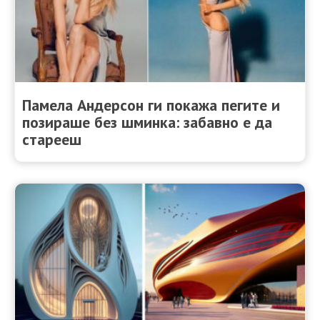
Памела Андерсон ги покажа пегите и
позираше без шминка: забавно е да
старееш