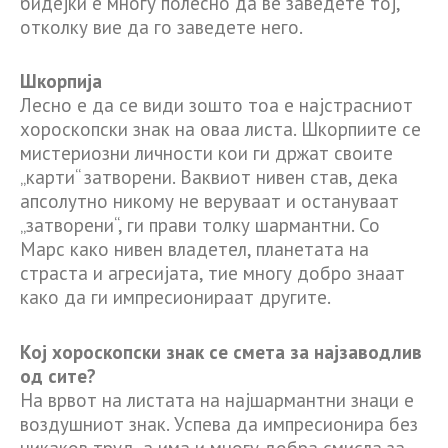
бидејќи е многу полесно да ве заведете тој,
отколку вие да го заведете него.
Шкорпија
Лесно е да се види зошто тоа е најстрасниот
хороскопски знак на оваа листа. Шкорпиите се
мистериозни личности кои ги држат своите
„карти“ затворени. Ваквиот нивен став, дека
апсолутно никому не веруваат и остануваат
„затворени“, ги прави толку шармантни. Со
Марс како нивен владетел, планетата на
страста и агресијата, тие многу добро знаат
како да ги импресионираат другите.
Кој хороскопски знак се смета за најзаводлив
од сите?
На врвот на листата на најшармантни знаци е
воздушниот знак. Успева да импресионира без
никаков труд, а има и многу добра смисла за