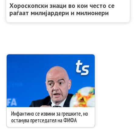
Хороскопски знаци во кои често се
раѓаат милијардери и милионери