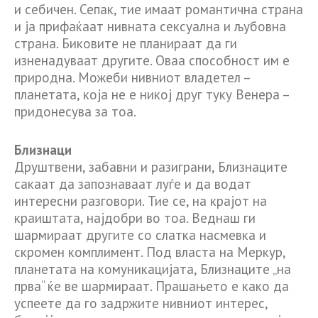
и себичен. Сепак, тие имаат романтична страна
и ја прифаќаат нивната сексуална и љубовна
страна. Биковите не планираат да ги
изненадуваат другите. Оваа способност им е
природна. Можеби нивниот владетел –
планетата, која не е никој друг туку Венера –
придонесува за тоа.
Близнаци
Друштвени, забавни и разиграни, Близнаците
сакаат да запознаваат луѓе и да водат
интересни разговори. Тие се, на крајот на
краиштата, најдобри во тоа. Веднаш ги
шармираат другите со слатка насмевка и
скромен комплимент. Под власта на Меркур,
планетата на комуникацијата, Близнаците „на
прва“ ќе ве шармираат. Прашањето е како да
успеете да го задржите нивниот интерес,