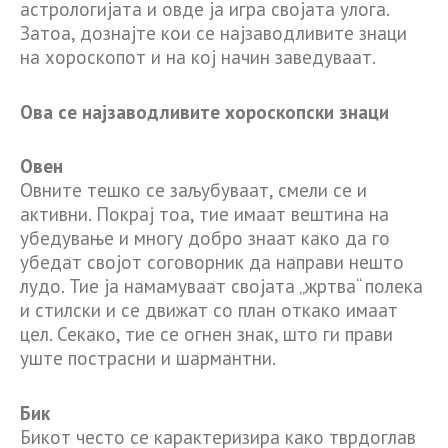
астрологијата и овде ја игра својата улога.
Затоа, дознајте кои се најзаводливите знаци
на хороскопот и на кој начин заведуваат.
Ова се најзаводливите хороскопски знаци
Овен
Овните тешко се заљубуваат, смели се и
активни. Покрај тоа, тие имаат вештина на
убедување и многу добро знаат како да го
убедат својот соговорник да направи нешто
лудо. Тие ја намамуваат својата „жртва“ полека
и стилски и се движат со план откако имаат
цел. Секако, тие се огнен знак, што ги прави
уште пострасни и шармантни.
Бик
Бикот често се карактеризира како тврдоглав