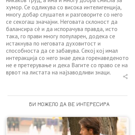
хумор. Се одликува со висока интелигенција,
многу добар слушател и разговорите со него
се секогаш значајни. Неговата склоност да
балансира сè и да испорачува правда, исто
така, го прави многу популарен, додека се
истакнува по неговата духовитост и
способноста да се забавува. Секој кој имал
интеракција со него знае дека горенаведеното
не е претерување и дека Вагите со право се на
врвот на листата на најзаводливи знаци.
БИ МОЖЕЛО ДА ВЕ ИНТЕРЕСИРА