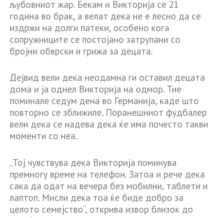
љубовниот жар. Бекам и Викторија се 21
година во брак, а велат дека не е лесно да се
издржи на долги патеки, особено кога
сопружниците се постојано затрупани со
бројни обврски и грижа за децата.
Дејвид вели дека неодамна ги оставил децата
дома и ја однел Викторија на одмор. Тие
поминале седум дена во Германија, каде што
повторно се зближиле. Поранешниот фудбалер
вели дека се надева дека ќе има почесто такви
моменти со неа.
„Тој чувствува дека Викторија поминува
премногу време на телефон. Затоа и рече дека
сака да одат на вечера без мобилни, таблети и
лаптоп. Мисли дека тоа ќе биде добро за
целото семејство“, открива извор близок до