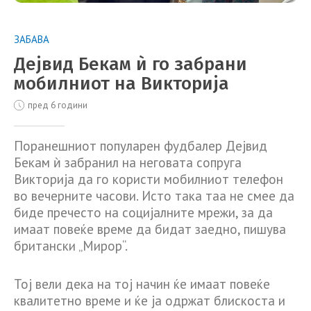
ЗАБАВА
Дејвид Бекам ѝ го забрани
мобилниот на Викторија
пред 6 години
Поранешниот популарен фудбалер Дејвид
Бекам ѝ забранил на неговата сопруга
Викторија да го користи мобилниот телефон
во вечерните часови. Исто така таа не смее да
биде пречесто на социјалните мрежи, за да
имаат повеќе време да бидат заедно, пишува
британски „Мирор“.
Тој вели дека на тој начин ќе имаат повеќе
квалитетно време и ќе ја одржат блискоста и