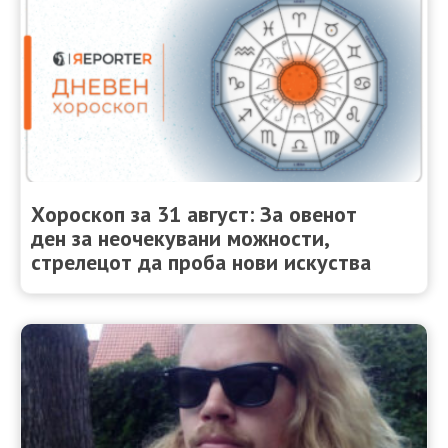
Хороскоп за 31 август: За овенот
ден за неочекувани можности,
стрелецот да проба нови искуства