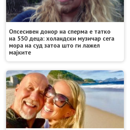
Опсесивен донор на сперма е татко
на 550 деца: холандски музичар сега
мора на суд затоа што ги лажел
мајките