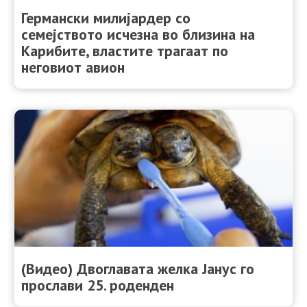
Германски милијардер со
семејството исчезна во близина на
Карибите, властите трагаат по
неговиот авион
(Видео) Двоглавата желка Јанус го
прослави 25. роденден