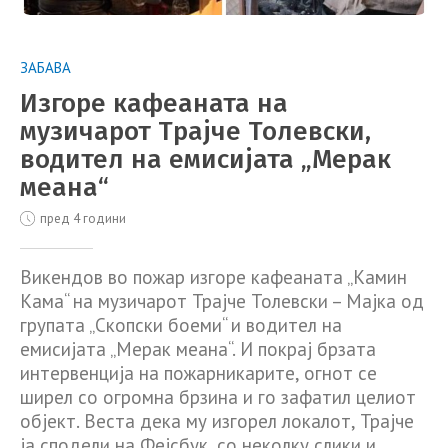
ЗАБАВА
Изгоре кафеаната на
музичарот Трајче Толевски,
водител на емисијата „Мерак
меана“
пред 4 години
Викендов во пожар изгоре кафеаната „Камин
Кама“ на музичарот Трајче Толевски – Мајка од
групата „Скопски боеми“ и водител на
емисијата „Мерак меана“. И покрај брзата
интервенција на пожарникарите, огнот се
ширел со огромна брзина и го зафатил целиот
објект. Веста дека му изгорел локалот, Трајче
ја сподели на Фејсбук, со неколку слики и