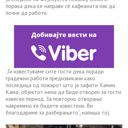
порака дека ќе направи сè кафеаната пак да
почне да работи.
„Ги известуваме сите гости дека поради
градежни работи предизвикани како
последица од пожарот што ја зафати ‘Камин
Кама’, објектот нема да биде отворен за гости
извесен период. За повторно отворање
навремено ќе бидете известени. Ви
благодариме за разбирањето“, напиша тој.