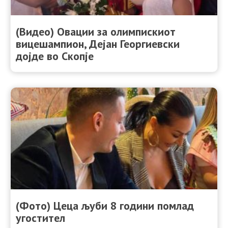
(Видeо) Овации за олимпискиот
вицешампион, Дејан Георгиевски
дојде во Скопје
(Фото) Цеца љуби 8 години помлад
угостител