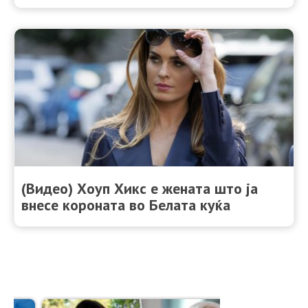
(Видео) Хоуп Хикс е жената што ја
внесе короната во Белата куќа