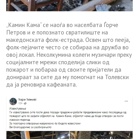
„Камин Кама“ се наоѓа во населбата Ѓорче
Петров и е попознато свратилиште на
македонската фолк-естрада. Освен што пееја,
фолк-пејачите често се собираа на дружба во
овој локал. Неколкумина колеги музичари преку
социјалните мрежи споделија слики од
пожарот и побараа од своите пријатели да
донираат за сите да му помогнат на Толевски
да ја реновира кафеаната.