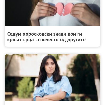
Седум хороскопски знаци кои ги
кршат срцата почесто од другите