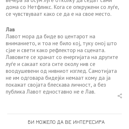
дома со Нетфликс. Кога се опкружени со луѓе,
се чувствуваат како се да е на свое место.
Лав
Лавот мора да биде во центарот на
вниманието, и тоа не било кој, туку оној што
сјае и свети како рефлектор на сцената.
Лавовите се хранат со енергијата на другите
луѓе и сакаат кога сите околу нив се
воодушевени од нивниот изглед. Самотијата
не им одговара бидејќи немаат кому да ја
покажат својата блескава личност, а без
публика Лавот едноставно не е Лав.
БИ МОЖЕЛО ДА ВЕ ИНТЕРЕСИРА