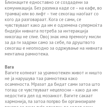
Близнаците едноставно се создадени за
комуникација. Без разлика каде се – на кафе, во
трамвај или во лифт – тие секогаш наоѓаат со
кого да разговараат. Кога се сами, се
чувствуваат како да им е одземена супермоќта
бидејќи нивната потреба за интеракција
никогаш не спие. Овој знак има премногу мисли
за да ги задржи само за себе, па друштвото
секогаш е неопходно за одржување на нивната
ментална рамнотежа.
Вага
Вагите копнеат за урамнотежен живот и ништо
не ја нарушува таа рамнотежа како
осаменоста. Мразат да бидат сами затоа што
тогаш се чувствуваат нецелосни – како да им
недостига дел од мозаикот. Вагите сакаат
хармонија, па затоа попрво би организирале
вечера за осум луѓе отколку да седат сами