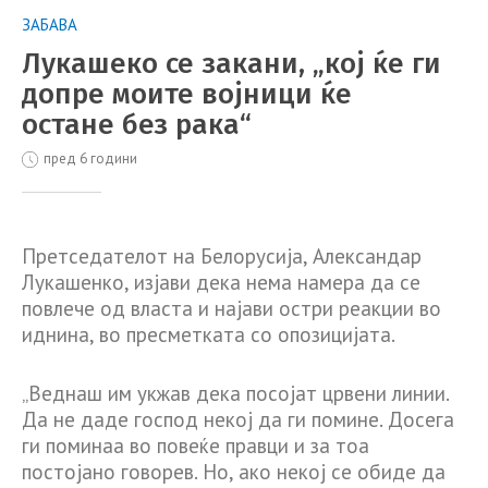
ЗАБАВА
Лукашеко се закани, „кој ќе ги
допре моите војници ќе
остане без рака“
пред 6 години
Претседателот на Белорусија, Александар
Лукашенко, изјави дека нема намера да се
повлече од власта и најави остри реакции во
иднина, во пресметката со опозицијата.
„Веднаш им укжав дека посојат црвени линии.
Да не даде господ некој да ги помине. Досега
ги поминаа во повеќе правци и за тоа
постојано говорев. Но, ако некој се обиде да