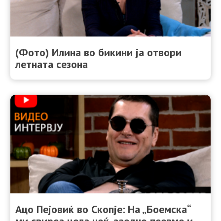
(Фото) Илина во бикини ја отвори
летната сезона
Ацо Пејовиќ во Скопје: На „Боемска“
ми свиреа цела ноќ, заедно пеевме и