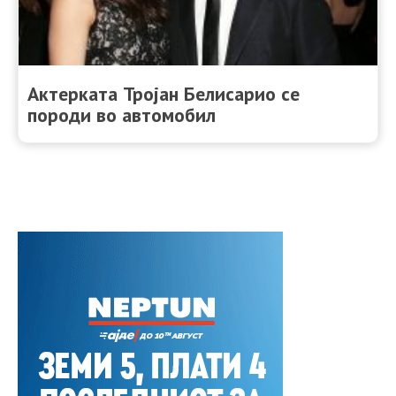
Актерката Тројан Белисарио се
породи во автомобил