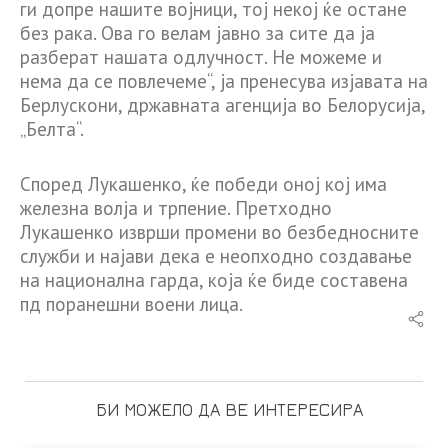
ги допре нашите војници, тој некој ќе остане
без рака. Ова го велам јавно за сите да ја
разберат нашата одлучност. Не можеме и
нема да се повлечеме“, ја пренесува изјавата на
Берлускони, државната агенција во Белорусија,
„Белта“.
Според Лукашенко, ќе победи оној кој има
железна волја и трпение. Претходно
Лукашенко изврши промени во безбедносните
служби и најави дека е неопходно создавање
на национална гарда, која ќе биде составена
пд поранешни воени лица.
БИ МОЖЕЛО ДА ВЕ ИНТЕРЕСИРА