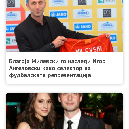
Благоја Милевски го наследи Игор
Ангеловски како селектор на
фудбалската репрезентација