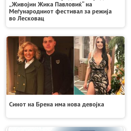
„Живојин Жика Павловиќ“ на
Меѓународниот фестивал за режија
во Лесковац
Синот на Брена има нова девојка