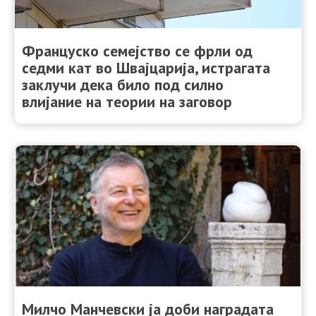
Француско семејство се фрли од
седми кат во Швајцарија, истрагата
заклучи дека било под силно
влијание на теории на заговор
Милчо Манчевски ја доби наградата