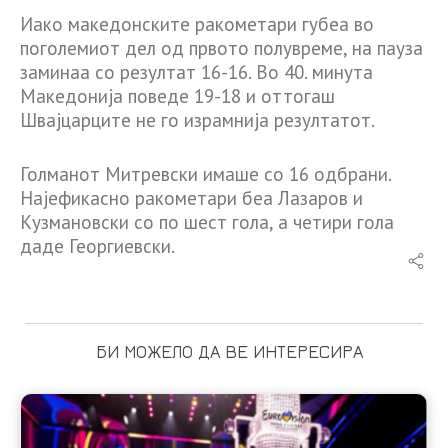
Иако македонските ракометари губеа во
поголемиот дел од првото полувреме, на пауза
заминаа со резултат 16-16. Во 40. минута
Македонија поведе 19-18 и оттогаш
Швајцарците не го израмнија резултатот.
Голманот Митревски имаше со 16 одбрани.
Најефикасно ракометари беа Лазаров и
Кузмановски со по шест гола, а четири гола
даде Георгиевски.
БИ МОЖЕЛО ДА ВЕ ИНТЕРЕСИРА