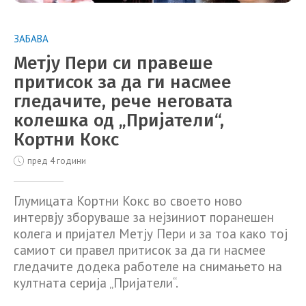
ЗАБАВА
Метју Пери си правеше
притисок за да ги насмее
гледачите, рече неговата
колешка од „Пријатели“,
Кортни Кокс
пред 4 години
Глумицата Кортни Кокс во своето ново
интервју зборуваше за нејзиниот поранешен
колега и пријател Метју Пери и за тоа како тој
самиот си правел притисок за да ги насмее
гледачите додека работеле на снимањето на
култната серија „Пријатели“.