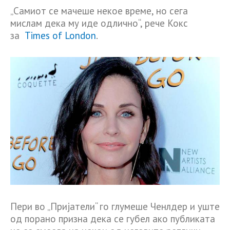
„Самиот се мачеше некое време, но сега
мислам дека му иде одлично“, рече Кокс
за
Times of London
.
Пери во „Пријатели“ го глумеше Ченлдер и уште
од порано призна дека се губел ако публиката