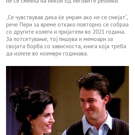
не се смеела на некои од неговите реплики.
„Се чувствував дека ќе умрам ако не се смејат“,
рече Пери за време откако повторно се собраа
со другите колеги и пријатели во 2021 година.
За потсетување, тој пишува и мемоари за
својата борба со зависноста, книга која треба
да излезе во ноември годинава.