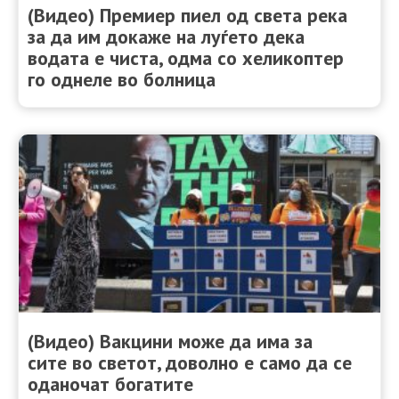
(Видео) Премиер пиел од света река
за да им докаже на луѓето дека
водата е чиста, одма со хеликоптер
го однеле во болница
(Видео) Вакцини може да има за
сите во светот, доволно е само да се
оданочат богатите