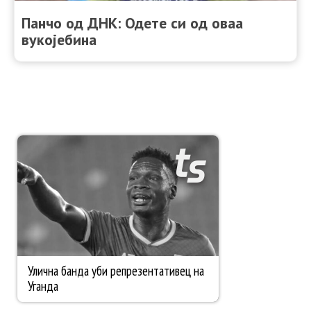
Панчо од ДНК: Одете си од оваа
вукојебина