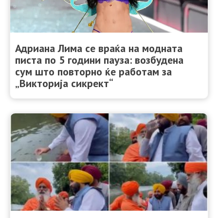
Адриана Лима се враќа на модната
писта по 5 години пауза: возбудена
сум што повторно ќе работам за
„Викторија сикрект“