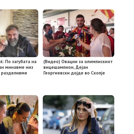
ќ: По загубата на
(Видeо) Овации за олимпискиот
ан минавме низ
вицешампион, Дејан
е разделивме
Георгиевски дојде во Скопје