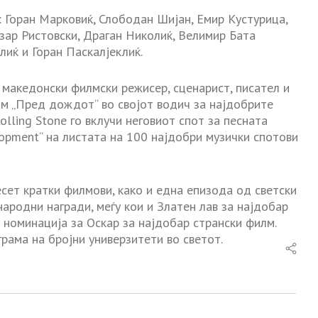
: Горан Марковиќ, Слободан Шијан, Емир Кустурица,
зар Ристовски, Драган Николиќ, Велимир Бата
лиќ и Горан Паскалјеклиќ.
 македонски филмски режисер, сценарист, писател и
лм „Пред дождот“ во својот водич за најдобрите
lling Stone го вклучи неговиот спот за песната
lopment“ на листата на 100 најдобри музички спотови
сет кратки филмови, како и една епизода од светски
народни награди, меѓу кои и Златен лав за најдобар
 номинација за Оскар за најдобар странски филм.
грама на бројни универзитети во светот.