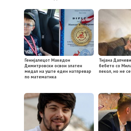
Генијалецот Македон
Тијана Дапчеви
Димитровски освои златен
бебето со Мил
медал на уште еден натпревар
пекол, но не с
по математика