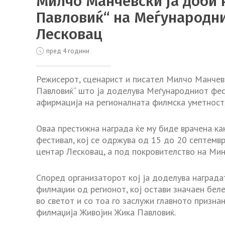
Милчо Манчевски ја доби 
Павловиќ“ на Меѓународни
Лесковац
пред 4 години
Режисерот, сценарист и писател Милчо Манчев
Павловиќ“ што ја доделува Меѓународниот фес
афирмација на регионалната филмска уметност 
Оваа престижна награда ќе му биде врачена ка
фестивал, кој се одржува од 15 до 20 септемвр
центар Лесковац, а под покровителство на Мин
Според организаторот кој ја доделува награда
филмаџии од регионот, кој остави значаен бел
во светот и со тоа го заслужи главното призна
филмаџија Живојин Жика Павловиќ.