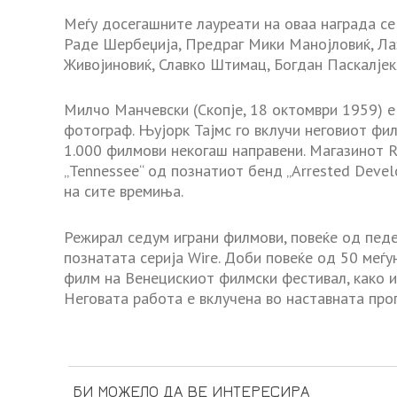
Меѓу досегашните лауреати на оваа награда се
Раде Шербеџија, Предраг Мики Манојловиќ, Ла
Живојиновиќ, Славко Штимац, Богдан Паскалјек
Милчо Манчевски (Скопје, 18 октомври 1959) е
фотограф. Њујорк Тајмс го вклучи неговиот фи
1.000 филмови некогаш направени. Магазинот Ro
„Tennessee“ од познатиот бенд „Arrested Deve
на сите времиња.
Режирал седум играни филмови, повеќе од педе
познатата серија Wire. Доби повеќе од 50 меѓу
филм на Венецискиот филмски фестивал, како и
Неговата работа е вклучена во наставната про
БИ МОЖЕЛО ДА ВЕ ИНТЕРЕСИРА