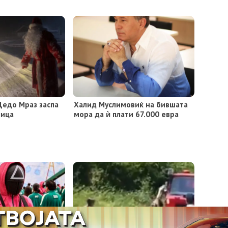
Дедо Мраз заспа
Халид Муслимовиќ на бившата
лица
мора да ѝ плати 67.000 евра