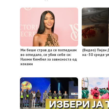
Ми беше страв да се погледнам
(Видео) Пијан 
во огледало, се убив себе си:
на -30 среде у
Наоми Кембел за зависноста од
кокаин