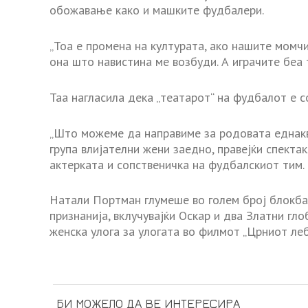
обожавање како и машките фудбалери.
„Тоа е промена на културата, ако нашите момчи
она што навистина ме возбуди. А играчите беа 
Таа нагласила дека „театарот“ на фудбалот е 
„Што можеме да направиме за родовата еднакв
група влијателни жени заедно, правејќи спектак
актерката и сопственичка на фудбалскиот тим.
Натали Портман глумеше во голем број блокба
признанија, вклучувајќи Оскар и два Златни гло
женска улога за улогата во филмот „Црниот леб
БИ МОЖЕЛО ДА ВЕ ИНТЕРЕСИРА