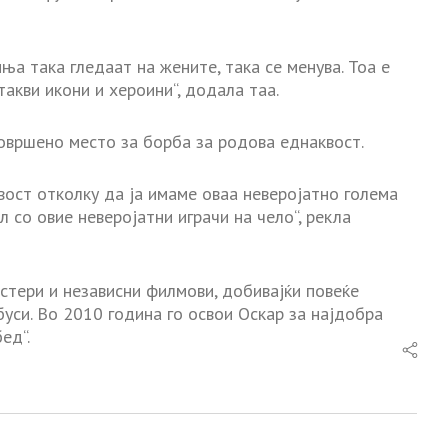
ња така гледаат на жените, така се менува. Тоа е
такви икони и хероини“, додала таа.
совршено место за борба за родова еднаквост.
ост отколку да ја имаме оваа неверојатно голема
л со овие неверојатни играчи на чело“, рекла
стери и независни филмови, добивајќи повеќе
буси. Во 2010 година го освои Оскар за најдобра
ед“.