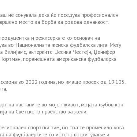
аш не сонувала дека ќе поседува професионален
вршено место за борба за родова еднаквост.
продуцентка и режисерка е ко-основач на
рува во Националната женска фудбалска лига. Меѓу
а Вилијамс, актерките Џесика Честејн, Џенифер
а Нортман, поранешната американска фудбалерка
 сезона во 2022 година, но имаше просек од 19.105,
га.
врт на настаните во мојот живот, мојата љубов кон
ија на Светското првенство за жени.
фесионален спортски тим, но тоа се променило кога
да на фудбалерките со истото восхитување и