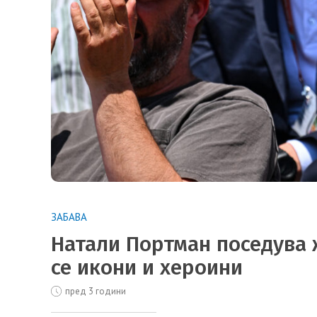
ЗАБАВА
Натали Портман поседува 
се икони и хероини
пред 3 години