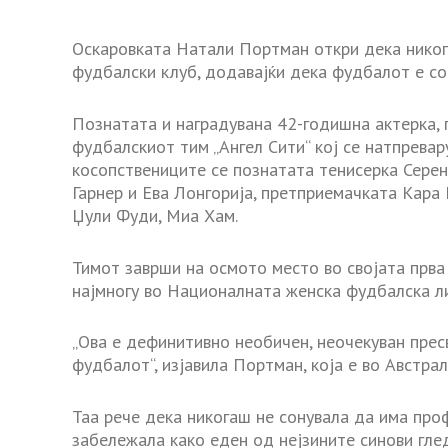
Оскаровката Натали Портман откри дека никог
фудбалски клуб, додавајќи дека фудбалот е со
Познатата и наградувана 42-годишна актерка, 
фудбалскиот тим „Ангел Сити“ кој се натпрева
косопствениците се познатата тенисерка Серен
Гарнер и Ева Лонгорија, претприемачката Кар
Џули Фуди, Миа Хам.
Тимот заврши на осмото место во својата прва
најмногу во Националната женска фудбалска ли
„Ова е дефинитивно необичен, неочекуван прес
фудбалот“, изјавила Портман, која е во Австрал
Таа рече дека никогаш не сонувала да има про
забележала како еден од нејзините синови гле