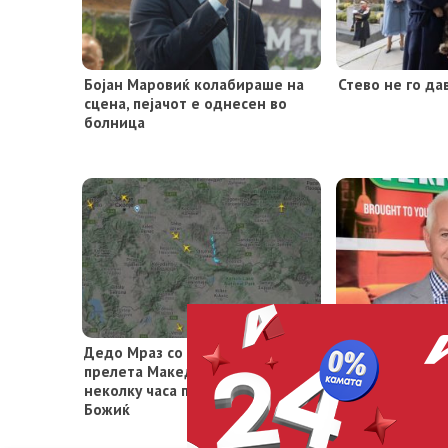
Бојан Маровиќ колабираше на
Стево не го да
сцена, пејачот е однесен во
болница
Дедо Мраз со санките ја
Ѕвездата на „П
прелета Македонија на само
играше Гантер 
неколку часа пред Католичкиот
59 години
Божиќ