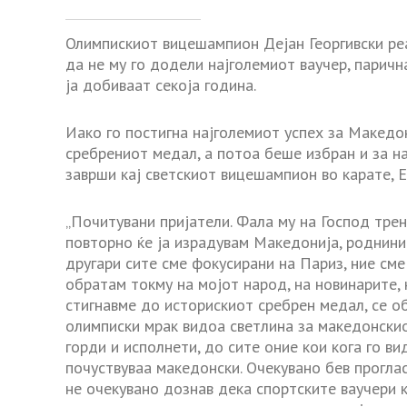
Олимпискиот вицешампион Дејан Георгивски реа
да не му го додели најголемиот ваучер, парич
ја добиваат секоја година.
Иако го постигна најголемиот успех за Македон
сребрениот медал, а потоа беше избран и за н
заврши кај светскиот вицешампион во карате, 
„Почитувани пријатели. Фала му на Господ тре
повторно ќе ја израдувам Македонија, роднинит
другари сите сме фокусирани на Париз, ние сме
обратам токму на мојот народ, на новинарите, 
стигнавме до историскиот сребрен медал, се о
олимписки мрак видоа светлина за македонскио
горди и исполнети, до сите оние кои кога го в
почуствуваа македонски. Очекувано бев проглас
не очекувано дознав дека спортските ваучери 