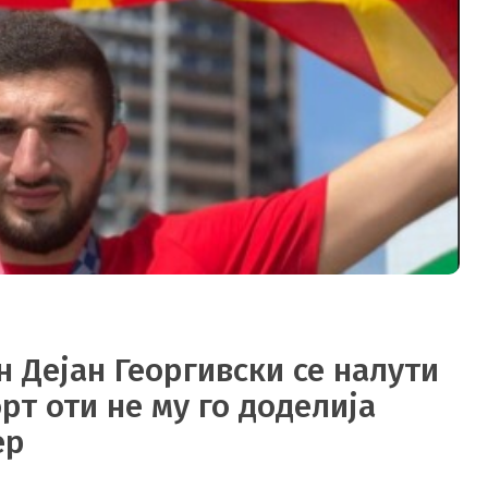
Дејан Георгивски се налути
рт оти не му го доделија
ер