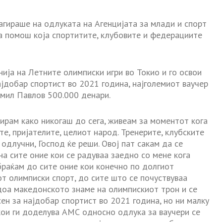
гираше на одлуката на Агенцијата за млади и спорт
на помош која спортитите, клубовите и федерациите
ија на Летните олимписки игри во Токио и го освои
ајдобар спортист во 2021 година, најголемиот ваучер
Емил Павлов 500.000 денари.
нирам како никогаш до сега, живеам за моментот кога
е, пријателите, целиот народ. Тренерите, клубските
 одлучни, Господ ќе реши. Овој пат сакам да се
на сите оние кои се радуваа заедно со мене кога
браќам до сите оние кои конечно по долгиот
т олимписки спорт, до сите што се почуствуваа
идоа македонското знаме на олимпискиот трон и се
ен за најдобар спортист во 2021 година, но ни малку
кои ги доделува АМС односно одлука за ваучери се