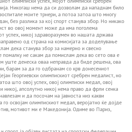
шиот олимписки успех, мојот олимписки сребрен
нија. Никогаш нема да си дозволам да нападнам било
 воспитале моите трнери, а потоа затоа што многу
н, без разлика за кој спорт станува збор. Но никако
ист во овој момент може да има поголема
от успех, никој здраворазумен во нашата држава
направено од страна на комисијата за доделување
слам дека станува збор за намерно и свесно
 помалку не сакам да помислам дека во сето ова е
м уште денеска оваа неправда да биде решена, ова
и, барам за да го одбранам со крв донесениот
Дејан Георгиевски олимпискиот сребрен медалист, но
атоа што овој успех, овој олимписки медал, овој
 и никој, апсолутно никој нема право да фрли сенка
 навлезам и да посочам на јавноста низ какви
 го освојам олимпискиот медал, веројатно ќе дојде
отив, мотивот ми е Македонија. Одиме во Париз,
и спорт ја објави листата на спортски федерации,