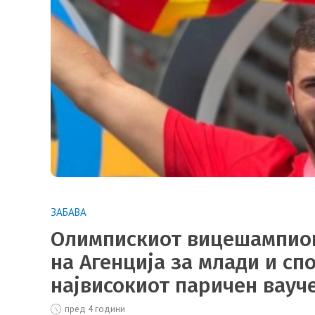
ЗАБАВА
Олимпискиот вицешампион 
на Агенција за млади и спо
највисокиот паричен вауч
пред 4 години