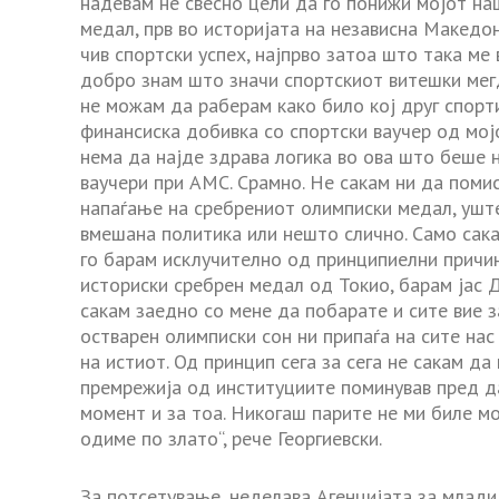
надевам не свесно цели да го понижи мојот на
медал, прв во историјата на независна Македо
чив спортски успех, најпрво затоа што така ме
добро знам што значи спортскиот витешки мегда
не можам да раберам како било кој друг спорт
финансиска добивка со спортски ваучер од мој
нема да најде здрава логика во ова што беше 
ваучери при АМС. Срамно. Не сакам ни да поми
напаѓање на сребрениот олимписки медал, уште
вмешана политика или нешто слично. Само сака
го барам исклучително од принципиелни причин
историски сребрен медал од Токио, барам јас 
сакам заедно со мене да побарате и сите вие з
остварен олимписки сон ни припаѓа на сите нас
на истиот. Од принцип сега за сега не сакам да
премрежија од институциите поминував пред да
момент и за тоа. Никогаш парите не ми биле м
одиме по злато“, рече Георгиевски.
За потсетување, неделава Агенцијата за млади 