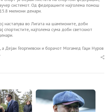
ваучер системот. Од федерациите најголема помош
15.8 милиони денари.
ој настапува во Лигата на шампионите, доби
ај спортистите, најголема сума доби светскиот
денари.
 а Дејан Георгиевски и борачот Могамед Гаџи Нуров
.