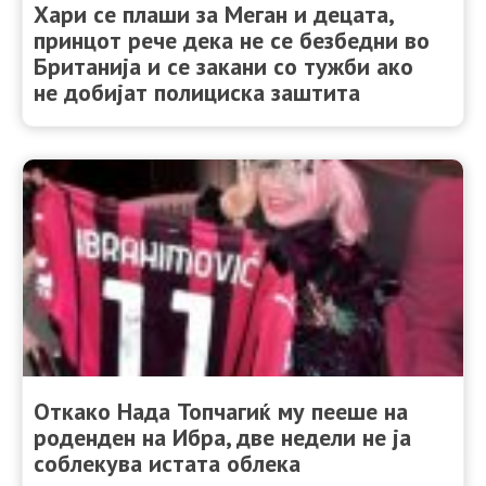
Хари се плаши за Меган и децата,
принцот рече дека не се безбедни во
Британија и се закани со тужби ако
не добијат полициска заштита
Откако Нада Топчагиќ му пееше на
роденден на Ибра, две недели не ја
соблекува истата облека