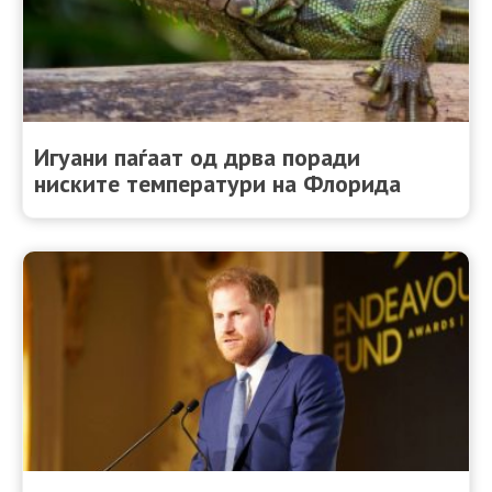
Игуани паѓаат од дрва поради
ниските температури на Флорида