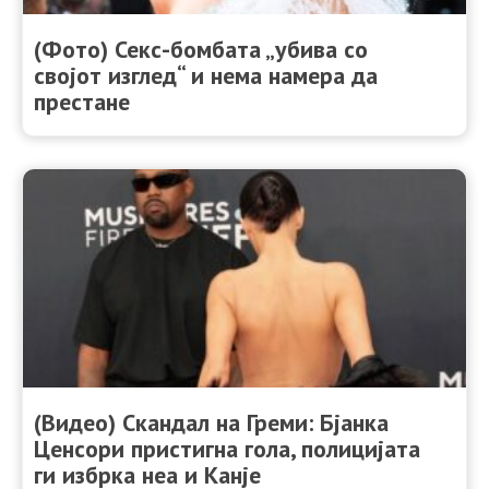
(Фото) Секс-бомбата „убива со
својот изглед“ и нема намера да
престане
(Видео) Скандал на Греми: Бјанка
Ценсори пристигна гола, полицијата
ги избрка неа и Канје