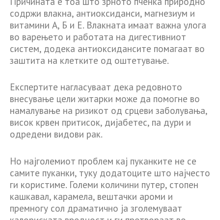
Причината е тоа што зрното пченка природно
содржи влакна, антиоксиданси, магнезиум и
витамини А, Б и Е. Влакната имаат важна улога
во варењето и работата на дигестивниот
систем, додека антиоксидансите помагаат во
заштита на клетките од оштетување.
Експертите нагласуваат дека редовното
внесување цели житарки може да помогне во
намалување на ризикот од срцеви заболувања,
висок крвен притисок, дијабетес, па дури и
одредени видови рак.
Но најголемиот проблем кај пуканките не се
самите пуканки, туку додатоците што најчесто
ги користиме. Големи количини путер, стопен
кашкавал, карамела, вештачки ароми и
премногу сол драматично ја зголемуваат
калориската вредност и ги претвораат во