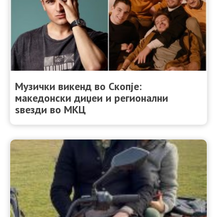
Музички викенд во Скопје:
македонски диџеи и регионални
ѕвезди во МКЦ