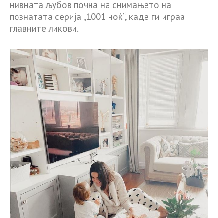
нивната љубов почна на снимањето на
познатата серија „1001 ноќ“, каде ги играа
главните ликови.