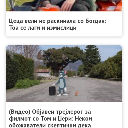
Цеца вели не раскинала со Богдан:
Тоа се лаги и измислици
(Видео) Објавен трејлерот за
филмот со Том и Џери: Некои
обожаватели скептични дека