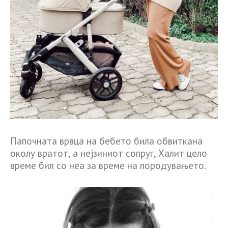
Папочната врвца на бебето била обвиткана
околу вратот, а нејзиниот сопруг, Халит цело
време бил со неа за време на породувањето.