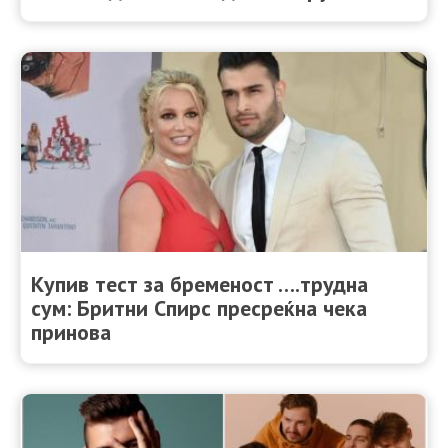
Купив тест за бременост ….трудна
сум: Бритни Спирс пресреќна чека
принова