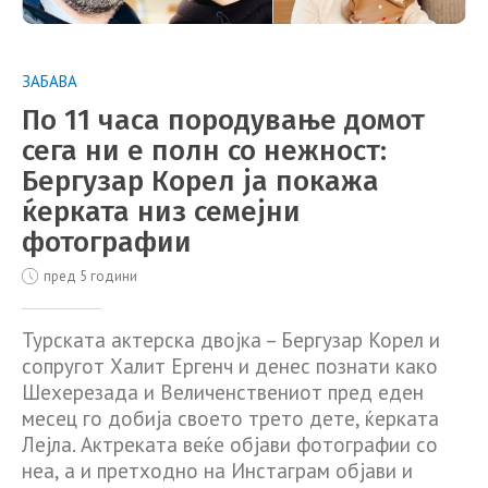
ЗАБАВА
По 11 часа породување домот
сега ни е полн со нежност:
Бергузар Корел ја покажа
ќерката низ семејни
фотографии
пред 5 години
Турската актерска двојка – Бергузар Корел и
сопругот Халит Ергенч и денес познати како
Шехерезада и Величенствениот пред еден
месец го добија своето трето дете, ќерката
Лејла. Актреката веќе објави фотографии со
неа, а и претходно на Инстаграм објави и