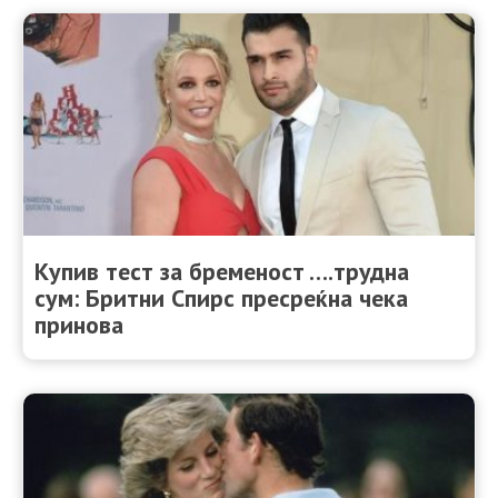
Купив тест за бременост ….трудна
сум: Бритни Спирс пресреќна чека
принова