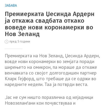
ЗАБАВА
Премиерката Џесинда Ардерн
ја откажа свадбата откако
воведе нови коронамерки во
Нов Зеланд
пред 5 години
Премиерката на Нов Зеланд, Џесинда Ардерн,
вовде нови коронамерки во земјата поради
ширењето на омикрон, па мораше да откаже
венчавката со својот долгогодишен партнер
Кларк Гејфорд, што требаше да се одржи во
наредните недели. Таа ја потврди веста.
„Јас не сум ништо поразлична од илјадници
Новозеланѓани кои почувствуваа и