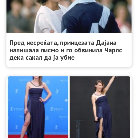
Пред несреќата, принцезата Дајана
напишала писмо и го обвинила Чарлс
дека сакал да ја убие