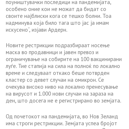
поуништувачки последици на пандемијата,
особено оние кои не можат да бидат со
своите најблиски кога се тешко болни. Тоа
надминува која било тага што јас ја имам
искусено“, изјави Ардерн.
Новите рестрикции подразбираат носење
маска во продавници и јавен превоз и
ограничување на собирите на 100 вакцинирани
луѓе. Тие стапија на сила на полноќ по локално
време и следуваат откако беше потврден
кластер со девет случаи на омикрон. Се
очекува високо ниво на локално пренесување
на вирусот и 1.000 нови случаи на зараза на
ден, што досега не е регистрирано во земјата.
Од почетокот на пандемијата, во Нов Зеланд
има строги рестрикции. Земјата успеа бројот