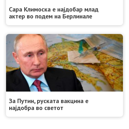
Сара Климоска е најдобар млад
актер во подем на Берлинале
За Путин, руската вакцина е
најдобра во светот