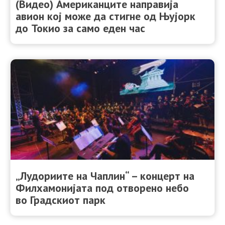
(Видео) Американците направија
авион кој може да стигне од Њујорк
до Токио за само еден час
„Лудориите на Чаплин“ – концерт на
Филхамонијата под отворено небо
во Градскиот парк