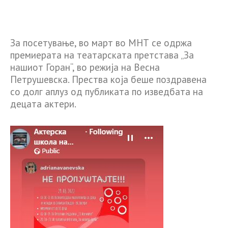
За посетување, во март во МНТ се одржа
премиерата на театарската претстава „За
нашиот Горан“, во режија на Весна
Петрушевска. Прества која беше поздравена
со долг аплуз од публиката по изведбата на
децата актери.