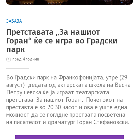
ЗАБАВА
Претставата „За нашиот
Горан“ ќе се игра во Градски
парк
пред 4 години
Во Градски парк на Франкофонијата, утре (29
август) децата од актерската школа на Весна
Петрушевска ќе ја играат театарската
претстава „За нашиот Горан“. Почетокот на
преставта е во 20.30 часот и ова е уште една
можност да се поглдне прествата посветена
на писателот и драматург Горан Стефановски.