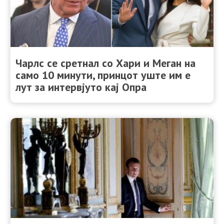
Чарлс се сретнал со Хари и Меган на
само 10 минути, принцот уште им е
лут за интервјуто кај Опра