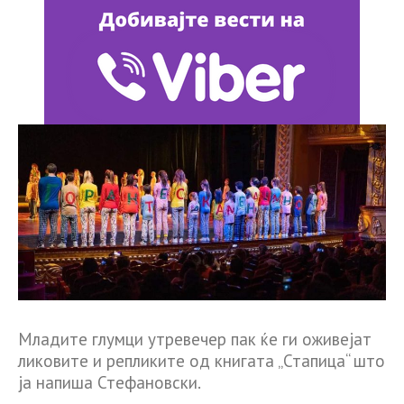
Младите глумци утревечер пак ќе ги оживејат
ликовите и репликите од книгата „Стапица“ што
ја напиша Стефановски.