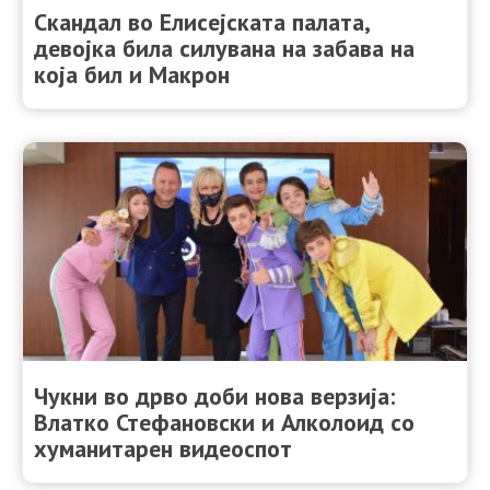
Скандал во Елисејската палата,
девојка била силувана на забава на
која бил и Макрон
Чукни во дрво доби нова верзија:
Влатко Стефановски и Алколоид со
хуманитарен видеоспот