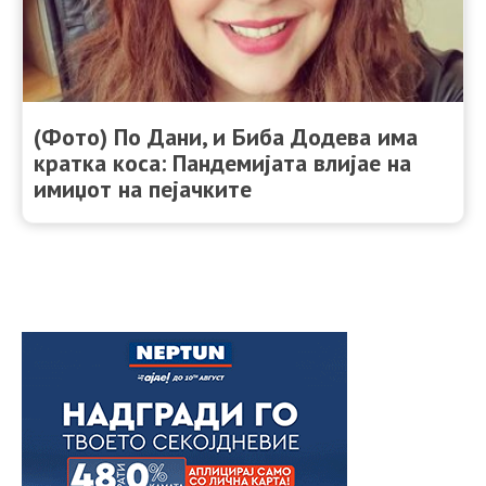
(Фото) По Дани, и Биба Додева има
кратка коса: Пандемијата влијае на
имиџот на пејачките