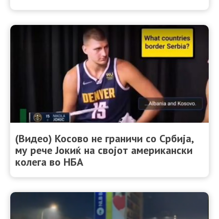
(Видео) Косово не граничи со Србија,
му рече Јокиќ на својот американски
колега во НБА