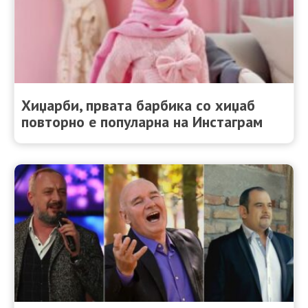
Хиџарби, првата барбика со хиџаб
повторно е популарна на Инстаграм