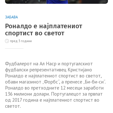
ЗАБАВА
Роналдо е најплатениот
спортист во светот
пред 3 години
Фудбалерот на Ал Наср и португалскиот
фудбалски репрезентативец Кристијано
Роналдо е најплатениот спортист во светот,
обави магазинот „Форбс“, а пренесе „Би-би-си“.
Роналдо во претходните 12 месеци заработи
136 милиони долари. Португалецот за првпат
од 2017 година е најплатениот спортист во
светот.