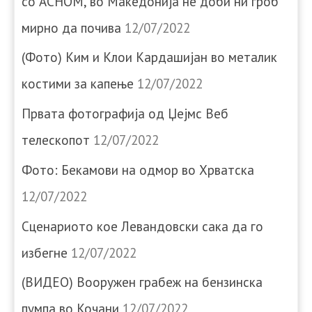
со АСНОМ, во Македонија не доби ни гроб
мирно да почива
12/07/2022
(Фото) Ким и Клои Кардашијан во металик
костими за капење
12/07/2022
Првата фотографија од Џејмс Веб
телескопот
12/07/2022
Фото: Бекамови на одмор во Хрватска
12/07/2022
Сценариото кое Левандовски сака да го
избегне
12/07/2022
(ВИДЕО) Вооружен грабеж на бензинска
пумпа во Кочани
12/07/2022