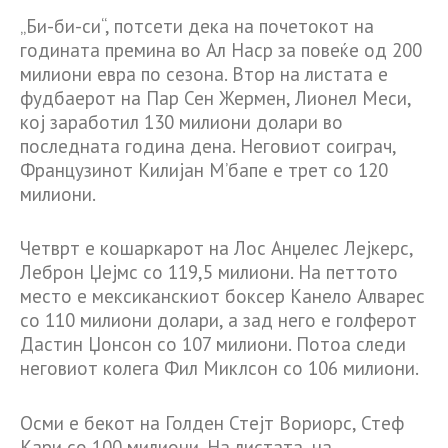
„Би-би-си“, потсети дека на почетокот на
годината премина во Ал Наср за повеќе од 200
милиони евра по сезона. Втор на листата е
фудбаерот на Пар Сен Жермен, Лионел Меси,
кој заработил 130 милиони долари во
последната година дена. Неговиот соиграч,
Французинот Килијан М’бапе е трет со 120
милиони.
Четврт е кошаркарот на Лос Анџелес Лејкерс,
Леброн Џејмс со 119,5 милиони. На петтото
место е мексиканскиот боксер Канело Алварес
со 110 милиони долари, а зад него е голферот
Дастин Џонсон со 107 милиони. Потоа следи
неговиот колега Фил Миклсон со 106 милиони.
Осми е бекот на Голден Стејт Вориорс, Стеф
Кари со 100 милиони. На листата, на