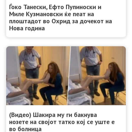
Ѓоко Танески, Ефто Пупиноски и
Миле Кузмановски ќе пеат на
плоштадот во Охрид за дочекот на
Нова година
(Видео) Шакира му ги бакнува
нозете на својот татко кој се уште е
во болница