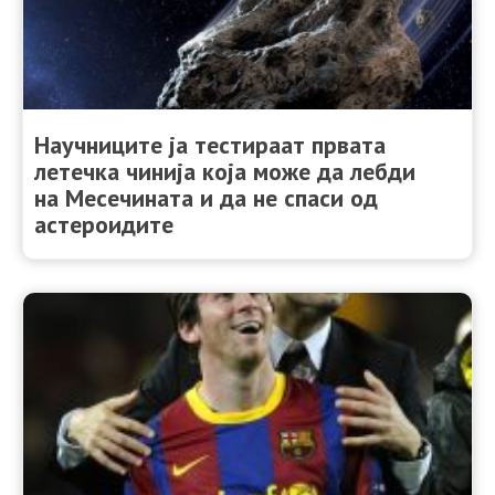
Научниците ја тестираат првата
летечка чинија која може да лебди
на Месечината и да не спаси од
астероидите