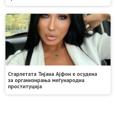
Старлетата Тијана Ајфон е осудена
за организирања меѓународна
проституција