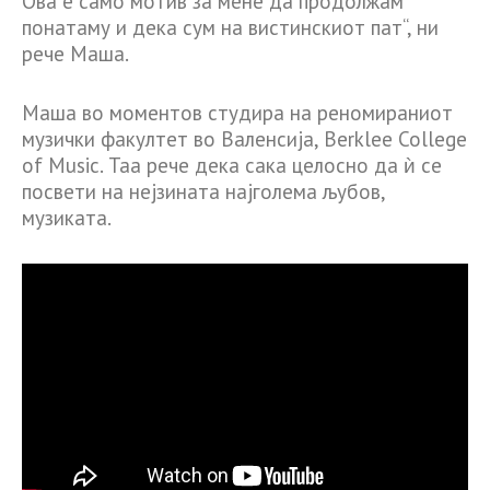
Ова е само мотив за мене да продолжам
понатаму и дека сум на вистинскиот пат“, ни
рече Маша.
Маша во моментов студира на реномираниот
музички факултет во Валенсија, Berklee College
of Music. Таа рече дека сака целосно да ѝ се
посвети на нејзината најголема љубов,
музиката.