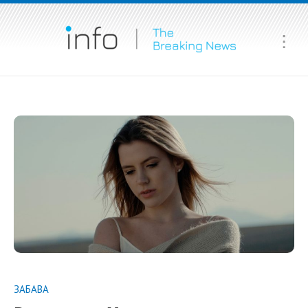
Ma
Me
ЗАБАВА