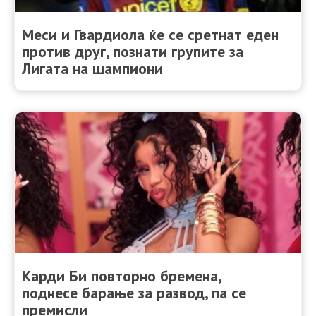
Меси и Гвардиола ќе се сретнат еден
против друг, познати групите за
Лигата на шампиони
Карди Би повторно бремена,
поднесе барање за развод, па се
премисли