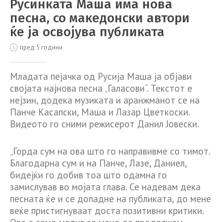
Русинката Маша има нова
песна, со македонски автори
ќе ја освојува публиката
пред 5 години
Младата пејачка од Русија Маша ја објави
својата најнова песна „Галасови“. Текстот е
нејзин, додека музиката и аранжманот се на
Панче Касапски, Маша и Лазар Цветкоски.
Видеото го сними режисерот Данил Јовески.
„Горда сум на ова што го направивме со тимот.
Благодарна сум и на Панче, Лазе, Даниел,
бидејќи го добив тоа што одамна го
замислував во мојата глава. Се надевам дека
песната ќе и се допадне на публиката, до мене
веќе пристигнуваат доста позитивни критики.