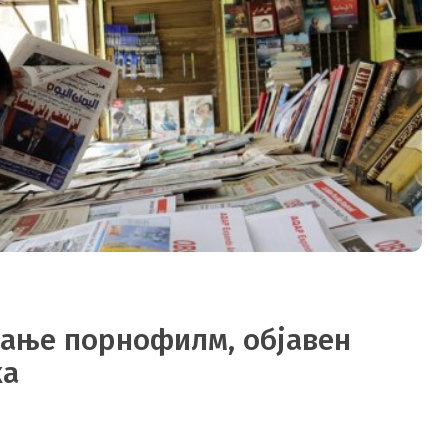
мање порнофилм, објавен
ка