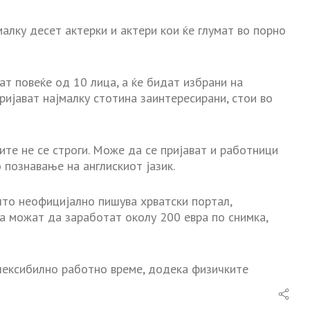
малку десет актерки и актери кои ќе глумат во порно
ат повеќе од 10 лица, а ќе бидат избрани на
пријават најмалку стотина заинтересирани, стои во
ите не се строги. Може да се пријават и работници
 познавање на англискиот јазик.
 што неофицијално пишува хрватски портал,
а можат да заработат околу 200 евра по снимка,
лексибилно работно време, додека физичките