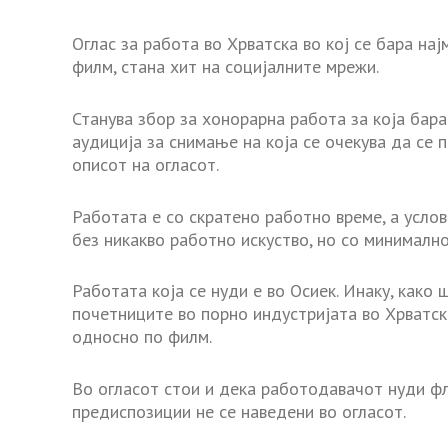
Оглас за работа во Хрватска во кој се бара нај
филм, стана хит на социјалните мрежи.
Станува збор за хонорарна работа за која бара
аудиција за снимање на која се очекува да се 
описот на огласот.
Работата е со скратено работно време, а услов
без никакво работно искуство, но со минимално
Работата која се нуди е во Осиек. Инаку, како
почетниците во порно индустријата во Хрватск
односно по филм.
Во огласот стои и дека работодавачот нуди ф
предиспозиции не се наведени во огласот.