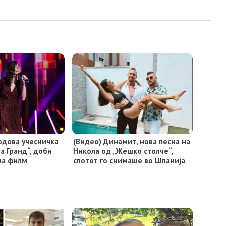
одова учесничка
(Видео) Динамит, нова песна на
а Гранд“, доби
Никола од „Жешко столче“,
ма филм
спотот го снимаше во Шпанија