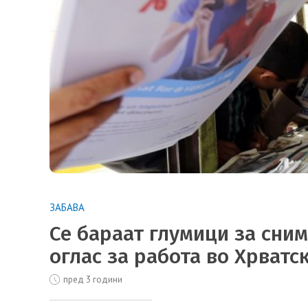
ЗАБАВА
Се бараат глумици за сни
оглас за работа во Хрватс
пред 3 години