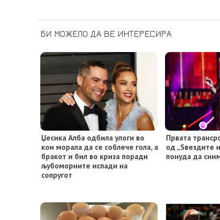
БИ МОЖЕЛО ДА ВЕ ИНТЕРЕСИРА
Џесика Алба одбила улоги во
Првата транср
кои морала да се соблече гола, а
од „Ѕвездите н
бракот и бил во криза поради
понуда да сни
љубоморните испади на
сопругот